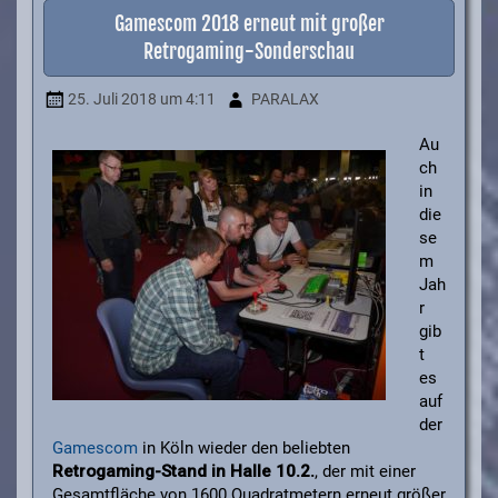
Gamescom 2018 erneut mit großer
Retrogaming-Sonderschau
25. Juli 2018
um 4:11
PARALAX
Au
ch
in
die
se
m
Jah
r
gib
t
es
auf
der
Gamescom
in Köln wieder den beliebten
Retrogaming-Stand in Halle 10.2.
, der mit einer
Gesamtfläche von 1600 Quadratmetern erneut größer