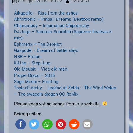
8. August 2018
um 1:22
PARALAX
Aikapallo – Rise from the ashes
Aknotronic – Pinball Dreams (Beatbox remix)
Chipremacy – Inhumanae Chipremacy
DJ Joge – Summer Scorchin (Supreme heatwave
mix)
Ephmerix – The Derelict
Gaspode – Dream of better days
HBR – Eolian
K-Line – Step it up
Old Moubit – Vice old man
Proper Disco – 2015
Saga Musix – Floating
ToxicxEternity – Legend of Zelda – The Wind Waker
– The swaggin dragon OC ReMix
Please keep voting songs from our website.
Beitrag teilen: