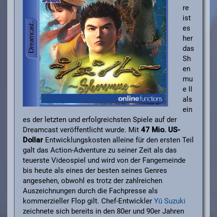
re
ist
es
her
das
Sh
en
mu
e II
als
ein
es der letzten und erfolgreichsten Spiele auf der
Dreamcast veröffentlicht wurde. Mit
47 Mio. US-
Dollar
Entwicklungskosten alleine für den ersten Teil
galt das Action-Adventure zu seiner Zeit als das
teuerste Videospiel und wird von der Fangemeinde
bis heute als eines der besten seines Genres
angesehen, obwohl es trotz der zahlreichen
Auszeichnungen durch die Fachpresse als
kommerzieller Flop gilt. Chef-Entwickler
Yū Suzuki
zeichnete sich bereits in den 80er und 90er Jahren