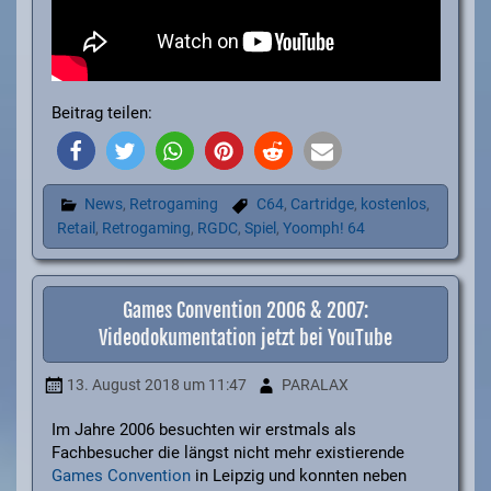
Beitrag teilen:
News
,
Retrogaming
C64
,
Cartridge
,
kostenlos
,
Retail
,
Retrogaming
,
RGDC
,
Spiel
,
Yoomph! 64
Games Convention 2006 & 2007:
Videodokumentation jetzt bei YouTube
13. August 2018
um 11:47
PARALAX
Im Jahre 2006 besuchten wir erstmals als
Fachbesucher die längst nicht mehr existierende
Games Convention
in Leipzig und konnten neben