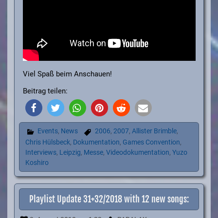
Viel Spaß beim Anschauen!
Beitrag teilen:
Events
,
News
2006
,
2007
,
Allister Brimble
,
Chris Hülsbeck
,
Dokumentation
,
Games Convention
,
Interviews
,
Leipzig
,
Messe
,
Videodokumentation
,
Yuzo
Koshiro
Playlist Update 31+32/2018 with 12 new songs: