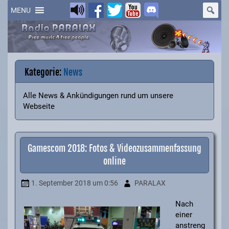
Skip
to
MENU
content
Kategorie:
News
Alle News & Ankündigungen rund um unsere
Webseite
Gamescom 2018: Fotos & Videozusammenfassung
online
1. September 2018
um 0:56
PARALAX
Nach
einer
anstreng