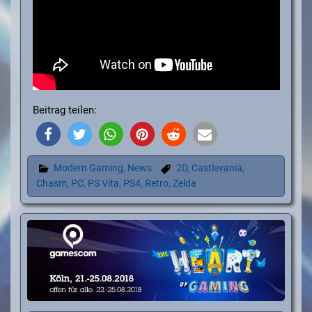
Beitrag teilen:
Modern Gaming
,
News
2D
,
Castlevania
,
Chasm
,
PC
,
PS Vita
,
PS4
,
Retro
,
Zelda