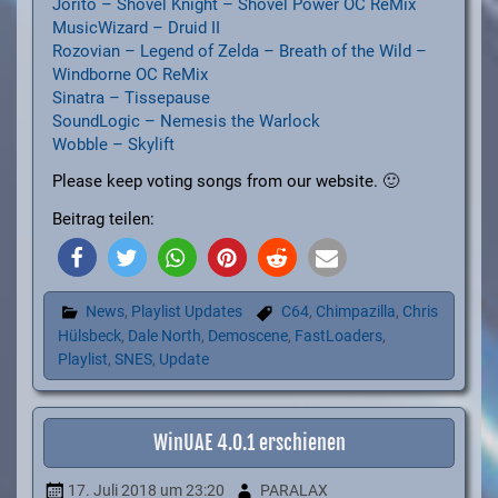
Jorito – Shovel Knight – Shovel Power OC ReMix
MusicWizard – Druid II
Rozovian – Legend of Zelda – Breath of the Wild –
Windborne OC ReMix
Sinatra – Tissepause
SoundLogic – Nemesis the Warlock
Wobble – Skylift
Please keep voting songs from our website. 🙂
Beitrag teilen:
News
,
Playlist Updates
C64
,
Chimpazilla
,
Chris
Hülsbeck
,
Dale North
,
Demoscene
,
FastLoaders
,
Playlist
,
SNES
,
Update
WinUAE 4.0.1 erschienen
17. Juli 2018
um 23:20
PARALAX