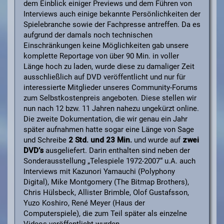
dem Einblick einiger Previews und dem Führen von
Interviews auch einige bekannte Persönlichkeiten der
Spielebranche sowie der Fachpresse antreffen. Da es
aufgrund der damals noch technischen
Einschränkungen keine Möglichkeiten gab unsere
komplette Reportage von über 90 Min. in voller
Länge hoch zu laden, wurde diese zu damaliger Zeit
ausschließlich auf DVD veröffentlicht und nur für
interessierte Mitglieder unseres Community-Forums
zum Selbstkostenpreis angeboten. Diese stellen wir
nun nach 12 bzw. 11 Jahren nahezu ungekürzt online.
Die zweite Dokumentation, die wir genau ein Jahr
später aufnahmen hatte sogar eine Länge von Sage
und Schreibe
2 Std. und 23 Min.
und wurde auf
zwei
DVD’s
ausgeliefert. Darin enthalten sind neben der
Sonderausstellung „Telespiele 1972-2007“ u.A. auch
Interviews mit Kazunori Yamauchi (Polyphony
Digital), Mike Montgomery (The Bitmap Brothers),
Chris Hülsbeck, Allister Brimble, Olof Gustafsson,
Yuzo Koshiro, René Meyer (Haus der
Computerspiele), die zum Teil später als einzelne
Videos veröffentlicht wurden.