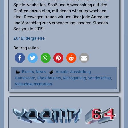
Spiele-Neuheiten, Spaß und Abwechslung auf den
Geräten anzubieten, mit denen wir aufgewachsen
sind. Deswegen freuen wir uns über jede Anregung
und Vorschlag zur Verbesserung unseres Standes.
See you in 2019!
Zur Bildergalerie
Beitrag teilen:
Events
,
News
Arcade
,
Ausstellung
,
Gamescom
,
Ghostbusters
,
Retrogaming
,
Sonderschau
,
Videodokumentation