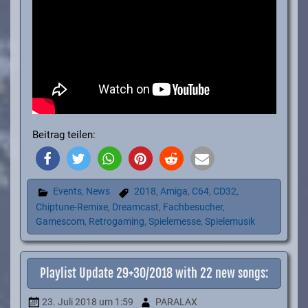
Beitrag teilen:
Events
,
News
2018
,
Amiga
,
C64
,
CD32
,
Chiptune-Remixe
,
Dreamcast
,
Fachbesucher
,
Gamescom
,
Retrogaming
,
Spielemesse
,
Spielemusik
Playlist Update 29+30/2018 with 22 new songs:
23. Juli 2018
um 1:59
PARALAX