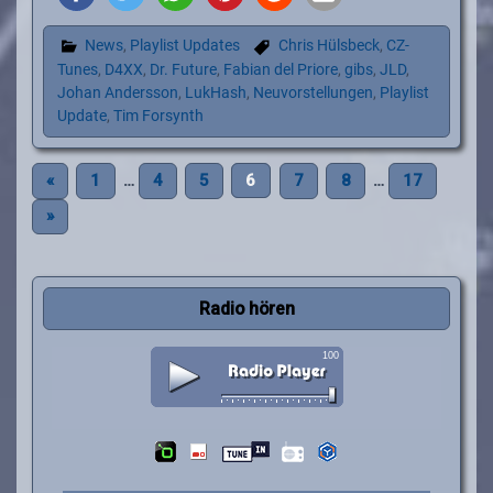
News
,
Playlist Updates
Chris Hülsbeck
,
CZ-
Tunes
,
D4XX
,
Dr. Future
,
Fabian del Priore
,
gibs
,
JLD
,
Johan Andersson
,
LukHash
,
Neuvorstellungen
,
Playlist
Update
,
Tim Forsynth
«
1
…
4
5
6
7
8
…
17
»
Radio hören