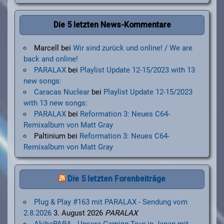
Die 5 letzten News-Kommentare
Marcell
bei
Wir sind zurück und online! / We are
back and online!
PARALAX
bei
Playlist Update 12-15/2023 with 13
new songs:
Caracas Nuclear
bei
Playlist Update 12-15/2023
with 13 new songs:
PARALAX
bei
Reformation 3: Neues C64-
Remixalbum von Matt Gray
Paltinium
bei
Reformation 3: Neues C64-
Remixalbum von Matt Gray
Die 5 letzten Forenbeiträge
Plug & Play #163 mit PARALAX - Sendung vom
2.8.2026
3. August 2026
PARALAX
AkihaPARA - Unsere Gaming-Tour in Japan mit