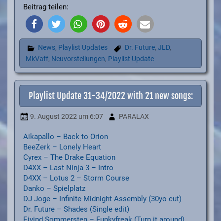
Beitrag teilen:
News
,
Playlist Updates
Dr. Future
,
JLD
,
MkVaff
,
Neuvorstellungen
,
Playlist Update
Playlist Update 31-34/2022 with 21 new songs:
9. August 2022
um 6:07
PARALAX
Aikapallo – Back to Orion
BeeZerk – Lonely Heart
Cyrex – The Drake Equation
D4XX – Last Ninja 3 – Intro
D4XX – Lotus 2 – Storm Course
Danko – Spielplatz
DJ Joge – Infinite Midnight Assembly (30yo cut)
Dr. Future – Shades (Single edit)
Eivind Sommersten – Funkyfreak (Turn it around)