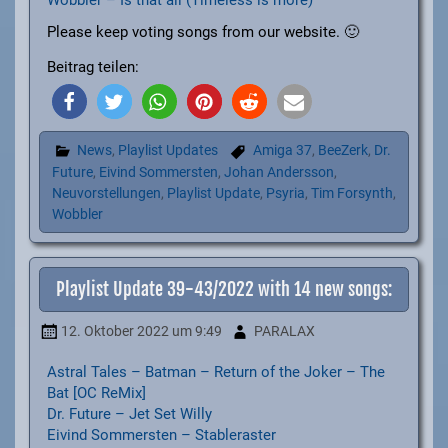
Wobbler – Is that all (Timeless is more)
Please keep voting songs from our website. 🙂
Beitrag teilen:
News
,
Playlist Updates
Amiga 37
,
BeeZerk
,
Dr.
Future
,
Eivind Sommersten
,
Johan Andersson
,
Neuvorstellungen
,
Playlist Update
,
Psyria
,
Tim Forsynth
,
Wobbler
Playlist Update 39-43/2022 with 14 new songs:
12. Oktober 2022
um 9:49
PARALAX
Astral Tales – Batman – Return of the Joker – The
Bat [OC ReMix]
Dr. Future – Jet Set Willy
Eivind Sommersten – Stableraster