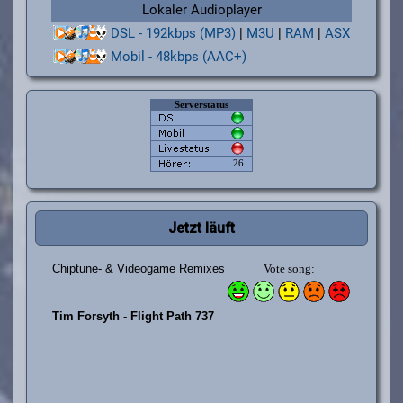
Lokaler Audioplayer
DSL - 192kbps (MP3)
|
M3U
|
RAM
|
ASX
Mobil - 48kbps (AAC+)
Jetzt läuft