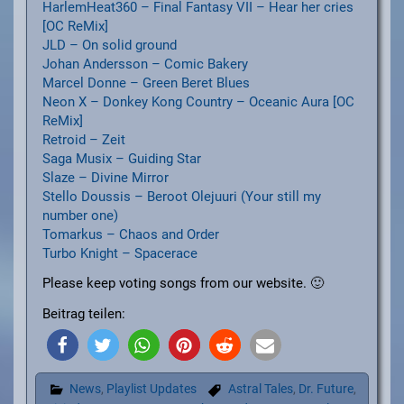
HarlemHeat360 – Final Fantasy VII – Hear her cries
[OC ReMix]
JLD – On solid ground
Johan Andersson – Comic Bakery
Marcel Donne – Green Beret Blues
Neon X – Donkey Kong Country – Oceanic Aura [OC
ReMix]
Retroid – Zeit
Saga Musix – Guiding Star
Slaze – Divine Mirror
Stello Doussis – Beroot Olejuuri (Your still my
number one)
Tomarkus – Chaos and Order
Turbo Knight – Spacerace
Please keep voting songs from our website. 🙂
Beitrag teilen:
News
,
Playlist Updates
Astral Tales
,
Dr. Future
,