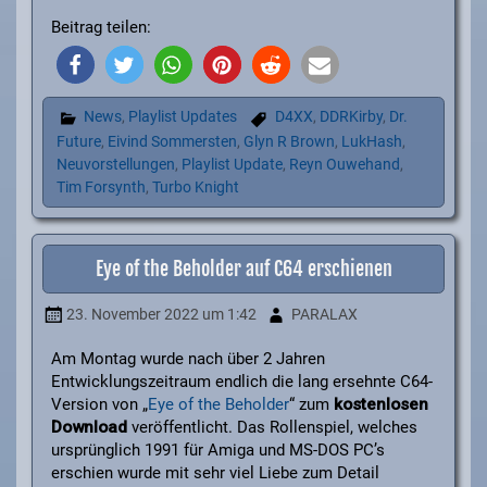
Beitrag teilen:
News
,
Playlist Updates
D4XX
,
DDRKirby
,
Dr.
Future
,
Eivind Sommersten
,
Glyn R Brown
,
LukHash
,
Neuvorstellungen
,
Playlist Update
,
Reyn Ouwehand
,
Tim Forsynth
,
Turbo Knight
Eye of the Beholder auf C64 erschienen
23. November 2022
um 1:42
PARALAX
Am Montag wurde nach über 2 Jahren
Entwicklungszeitraum endlich die lang ersehnte C64-
Version von „
Eye of the Beholder
“ zum
kostenlosen
Download
veröffentlicht. Das Rollenspiel, welches
ursprünglich 1991 für Amiga und MS-DOS PC’s
erschien wurde mit sehr viel Liebe zum Detail