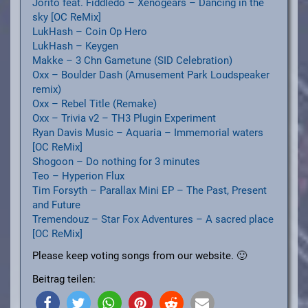
Jorito feat. Fiddledo – Xenogears – Dancing in the
sky [OC ReMix]
LukHash – Coin Op Hero
LukHash – Keygen
Makke – 3 Chn Gametune (SID Celebration)
Oxx – Boulder Dash (Amusement Park Loudspeaker
remix)
Oxx – Rebel Title (Remake)
Oxx – Trivia v2 – TH3 Plugin Experiment
Ryan Davis Music – Aquaria – Immemorial waters
[OC ReMix]
Shogoon – Do nothing for 3 minutes
Teo – Hyperion Flux
Tim Forsyth – Parallax Mini EP – The Past, Present
and Future
Tremendouz – Star Fox Adventures – A sacred place
[OC ReMix]
Please keep voting songs from our website. 🙂
Beitrag teilen: