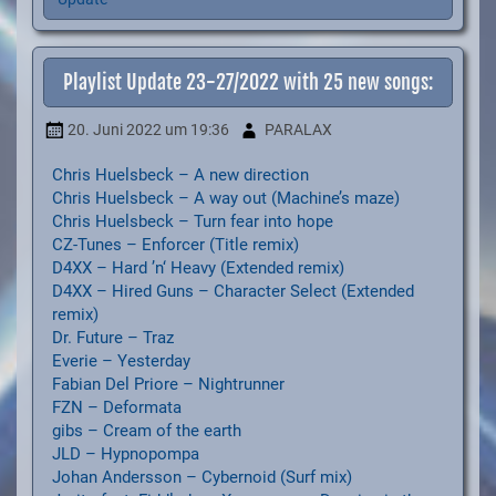
Playlist Update 23-27/2022 with 25 new songs:
20. Juni 2022
um 19:36
PARALAX
Chris Huelsbeck – A new direction
Chris Huelsbeck – A way out (Machine’s maze)
Chris Huelsbeck – Turn fear into hope
CZ-Tunes – Enforcer (Title remix)
D4XX – Hard ’n‘ Heavy (Extended remix)
D4XX – Hired Guns – Character Select (Extended
remix)
Dr. Future – Traz
Everie – Yesterday
Fabian Del Priore – Nightrunner
FZN – Deformata
gibs – Cream of the earth
JLD – Hypnopompa
Johan Andersson – Cybernoid (Surf mix)