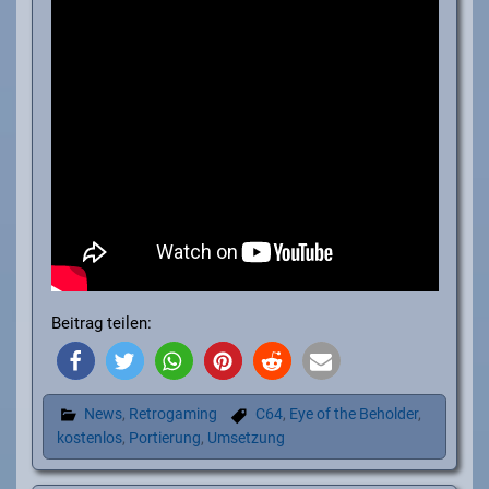
Beitrag teilen:
News
,
Retrogaming
C64
,
Eye of the Beholder
,
kostenlos
,
Portierung
,
Umsetzung