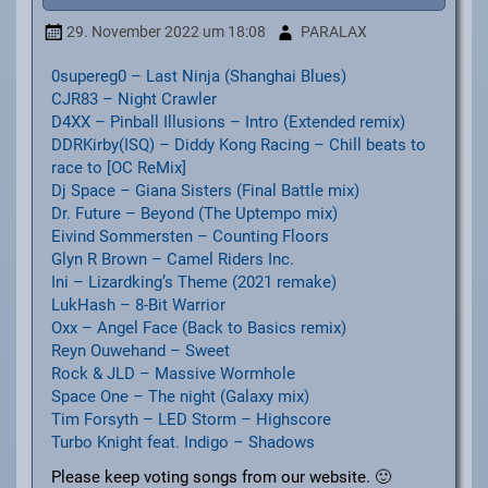
29. November 2022
um 18:08
PARALAX
0supereg0 – Last Ninja (Shanghai Blues)
CJR83 – Night Crawler
D4XX – Pinball Illusions – Intro (Extended remix)
DDRKirby(ISQ) – Diddy Kong Racing – Chill beats to
race to [OC ReMix]
Dj Space – Giana Sisters (Final Battle mix)
Dr. Future – Beyond (The Uptempo mix)
Eivind Sommersten – Counting Floors
Glyn R Brown – Camel Riders Inc.
Ini – Lizardking’s Theme (2021 remake)
LukHash – 8-Bit Warrior
Oxx – Angel Face (Back to Basics remix)
Reyn Ouwehand – Sweet
Rock & JLD – Massive Wormhole
Space One – The night (Galaxy mix)
Tim Forsyth – LED Storm – Highscore
Turbo Knight feat. Indigo – Shadows
Please keep voting songs from our website. 🙂