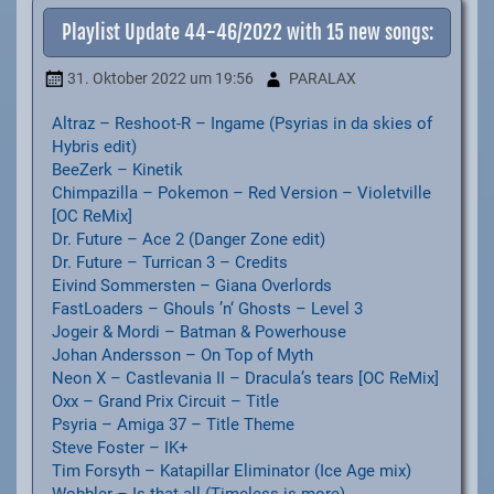
Playlist Update 44-46/2022 with 15 new songs:
31. Oktober 2022
um 19:56
PARALAX
Altraz – Reshoot-R – Ingame (Psyrias in da skies of
Hybris edit)
BeeZerk – Kinetik
Chimpazilla – Pokemon – Red Version – Violetville
[OC ReMix]
Dr. Future – Ace 2 (Danger Zone edit)
Dr. Future – Turrican 3 – Credits
Eivind Sommersten – Giana Overlords
FastLoaders – Ghouls ’n‘ Ghosts – Level 3
Jogeir & Mordi – Batman & Powerhouse
Johan Andersson – On Top of Myth
Neon X – Castlevania II – Dracula’s tears [OC ReMix]
Oxx – Grand Prix Circuit – Title
Psyria – Amiga 37 – Title Theme
Steve Foster – IK+
Tim Forsyth – Katapillar Eliminator (Ice Age mix)