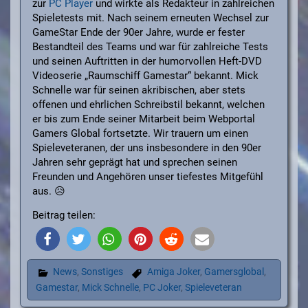
zur
PC Player
und wirkte als Redakteur in zahlreichen
Spieletests mit. Nach seinem erneuten Wechsel zur
GameStar Ende der 90er Jahre, wurde er fester
Bestandteil des Teams und war für zahlreiche Tests
und seinen Auftritten in der humorvollen Heft-DVD
Videoserie „Raumschiff Gamestar“ bekannt. Mick
Schnelle war für seinen akribischen, aber stets
offenen und ehrlichen Schreibstil bekannt, welchen
er bis zum Ende seiner Mitarbeit beim Webportal
Gamers Global fortsetzte. Wir trauern um einen
Spieleveteranen, der uns insbesondere in den 90er
Jahren sehr geprägt hat und sprechen seinen
Freunden und Angehören unser tiefestes Mitgefühl
aus. 😥
Beitrag teilen:
News
,
Sonstiges
Amiga Joker
,
Gamersglobal
,
Gamestar
,
Mick Schnelle
,
PC Joker
,
Spieleveteran