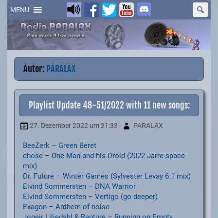
Skip
to
MENU
content
Autor:
PARALAX
Playlist Update 48-51/2022 with 11 new songs:
27. Dezember 2022
um 21:33
PARALAX
BeeZerk – Green Beret
chosc – One Man and his Droid (2022 Jarre space
mix)
Dr. Future – Winter Games (Sylvester Levay 6.1 mix)
Eivind Sommersten – DNA Warrior
Eivind Sommersten – Vertigo (go deeper)
Exagon – Anthem of noise
Jogeir Liljedahl & Rapture – Running on Empty