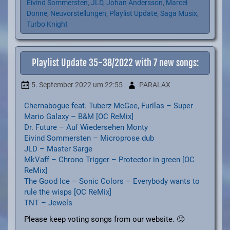
Eivind Sommersten
,
JLD
,
Johan Andersson
,
Marcel
Donne
,
Neuvorstellungen
,
Playlist Update
,
Saga Musix
,
Turbo Knight
Playlist Update 35-38/2022 with 7 new songs:
5. September 2022
um 22:55
PARALAX
Chernabogue feat. Tuberz McGee, Furilas – Super
Mario Galaxy – B&M [OC ReMix]
Dr. Future – Auf Wiedersehen Monty
Eivind Sommersten – Microprose dub
JLD – Master Sarge
MkVaff – Chrono Trigger – Protector in green [OC
ReMix]
The Good Ice – Sonic Colors – Everybody wants to
rule the wisps [OC ReMix]
TNT – Jewels
Please keep voting songs from our website. 🙂