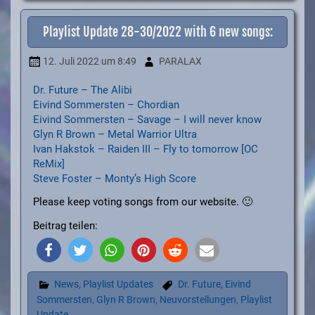
Playlist Update 28-30/2022 with 6 new songs:
12. Juli 2022
um 8:49
PARALAX
Dr. Future – The Alibi
Eivind Sommersten – Chordian
Eivind Sommersten – Savage – I will never know
Glyn R Brown – Metal Warrior Ultra
Ivan Hakstok – Raiden III – Fly to tomorrow [OC
ReMix]
Steve Foster – Monty’s High Score
Please keep voting songs from our website. 🙂
Beitrag teilen:
News
,
Playlist Updates
Dr. Future
,
Eivind
Sommersten
,
Glyn R Brown
,
Neuvorstellungen
,
Playlist
Update