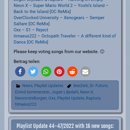
Neon X – Super Mario World 2 – Yoshi’s Island –
Back to the Island [OC ReMix]
OverClocked University – Xenogears – Semper
Saltare [OC ReMix]
Oxx – S1 – Reject
timaeus222 – Octopath Traveler – A different kind of
Dance [OC ReMix]
Please keep voting songs from our website. 🙂
Beitrag teilen:
News
,
Playlist Updates
BeeZerk
,
Dr. Future
,
Eivind Sommersten
,
Jogeir Liljedahl
,
Neon X
,
Neuvorstellungen
,
Oxx
,
Playlist Update
,
Rapture
,
timaeus222
Playlist Update 44-47/2022 with 16 new songs: