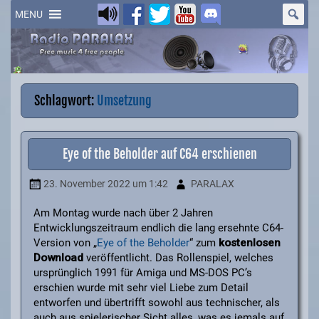
Skip
to
MENU
content
Schlagwort:
Umsetzung
Eye of the Beholder auf C64 erschienen
23. November 2022
um 1:42
PARALAX
Am Montag wurde nach über 2 Jahren
Entwicklungszeitraum endlich die lang ersehnte C64-
Version von „
Eye of the Beholder
“ zum
kostenlosen
Download
veröffentlicht. Das Rollenspiel, welches
ursprünglich 1991 für Amiga und MS-DOS PC’s
erschien wurde mit sehr viel Liebe zum Detail
entworfen und übertrifft sowohl aus technischer, als
auch aus spielerischer Sicht alles, was es jemals auf