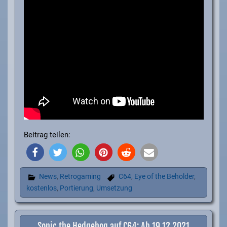
Beitrag teilen:
News
,
Retrogaming
C64
,
Eye of the Beholder
,
kostenlos
,
Portierung
,
Umsetzung
Sonic the Hedgehog auf C64: Ab 19.12.2021