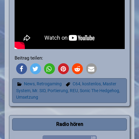
Beitrag teilen:
News
,
Retrogaming
C64
,
kostenlos
,
Master
System
,
Mr. SID
,
Portierung
,
REU
,
Sonic The Hedgehog
,
Umsetzung
Radio hören