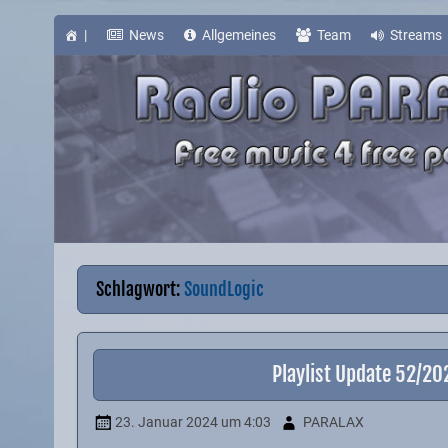
Skip
to
content
|
News
Allgemeines
Team
Streams
Schlagwort:
SoundLogic
Playlist Update 52/2
23. Januar 2024
um 4:03
PARALAX