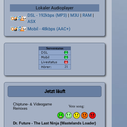
Lokaler Audioplayer
DSL - 192kbps (MP3)
|
M3U
|
RAM
|
ASX
Mobil - 48kbps (AAC+)
Jetzt läuft