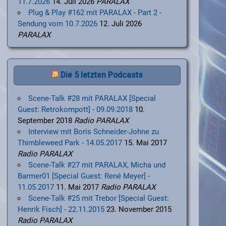
11.7.2026
14. Juli 2026
PARALAX
Plug & Play #162 mit PARALAX - Part 2 -
Sendung vom 10.7.2026
12. Juli 2026
PARALAX
Die 5 letzten Podcasts
Scene-Talk #28 mit PARALAX [Special
Guest: Retrokompott] - 09.09.2018
10.
September 2018
Radio PARALAX
Interview mit Boris Schneider-Johne zu
Thimbleweed Park - 14.05.2017
15. Mai 2017
Radio PARALAX
Scene-Talk #27 mit PARALAX, Micha und
Barmer01 [Special Guest: René Meyer] -
11.05.2017
11. Mai 2017
Radio PARALAX
Scene-Talk #25 mit Trebor [Special Guest:
Henrik Fisch] - 22.11.2015
23. November 2015
Radio PARALAX