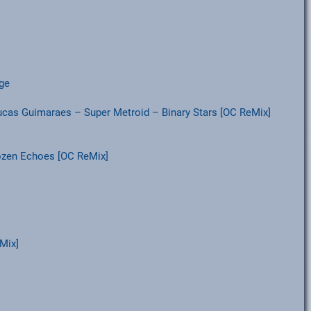
age
Lucas Guimaraes – Super Metroid – Binary Stars [OC ReMix]
ozen Echoes [OC ReMix]
Mix]