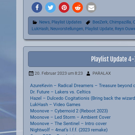
News
,
Playlist Updates
BeeZerk
,
Chimpazilla
,
C
LukHash
,
Neuvorstellungen
,
Playlist Update
,
Reyn Ouw
Playlist Update 4
20. Februar 2023
um 8:23
PARALAX
AzureKevin – Radical Dreamers – Treasure beyond 
Dr. Future – Lakers vs. Celtics
Hazel – Dulcedo Cogitationis (Bring back the wizard
LukHash – Video Games
Moonove – Cybernoid 2 (Reboot 2023)
Moonove – Led Storm – Ambient Cover
Moonove – The Sentinel – Intro cover
Nightwolf – 4mat’s l.f.f. (2023 remake)