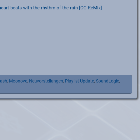
art beats with the rhythm of the rain [OC ReMix]
ash
,
Moonove
,
Neuvorstellungen
,
Playlist Update
,
SoundLogic
,