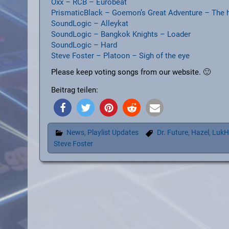
Oxx – RCB – Eurobeat
PrismaticBlack – Goemon’s Great Adventure – The he
SoundLogic – Alleykat
SoundLogic – Bangkok Knights – Loader
SoundLogic – Hard
Steve Foster – Platoon – Sigh of the eye
Please keep voting songs from our website. 🙂
Beitrag teilen:
News
,
Playlist Updates
Dr. Future
,
Hazel
,
LukH
Steve Foster