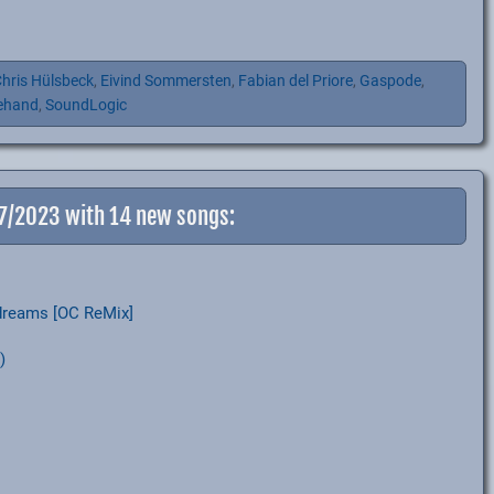
hris Hülsbeck
,
Eivind Sommersten
,
Fabian del Priore
,
Gaspode
,
ehand
,
SoundLogic
-7/2023 with 14 new songs:
dreams [OC ReMix]
)