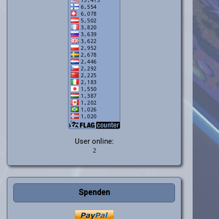
User online:
Spenden