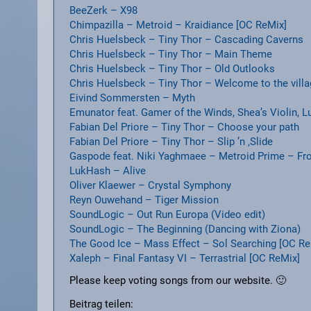
BeeZerk – X98
Chimpazilla – Metroid – Kraidiance [OC ReMix]
Chris Huelsbeck – Tiny Thor – Cascading Caverns
Chris Huelsbeck – Tiny Thor – Main Theme
Chris Huelsbeck – Tiny Thor – Old Outlooks
Chris Huelsbeck – Tiny Thor – Welcome to the vill
Eivind Sommersten – Myth
Emunator feat. Gamer of the Winds, Shea’s Violin, 
Fabian Del Priore – Tiny Thor – Choose your path
Fabian Del Priore – Tiny Thor – Slip ’n ‚Slide
Gaspode feat. Niki Yaghmaee – Metroid Prime – Fr
LukHash – Alive
Oliver Klaewer – Crystal Symphony
Reyn Ouwehand – Tiger Mission
SoundLogic – Out Run Europa (Video edit)
SoundLogic – The Beginning (Dancing with Ziona)
The Good Ice – Mass Effect – Sol Searching [OC Re
Xaleph – Final Fantasy VI – Terrastrial [OC ReMix]
Please keep voting songs from our website. 🙂
Beitrag teilen: