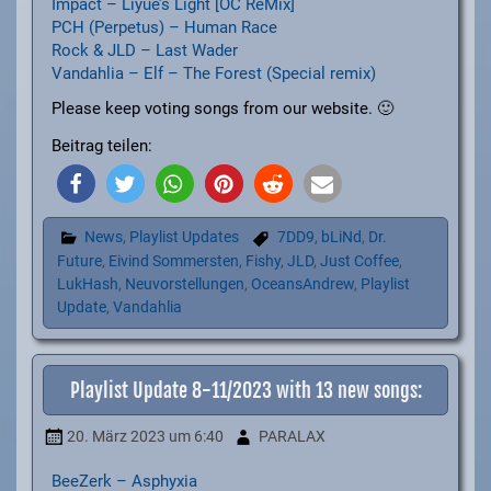
Impact – Liyue’s Light [OC ReMix]
PCH (Perpetus) – Human Race
Rock & JLD – Last Wader
Vandahlia – Elf – The Forest (Special remix)
Please keep voting songs from our website. 🙂
Beitrag teilen:
News
,
Playlist Updates
7DD9
,
bLiNd
,
Dr.
Future
,
Eivind Sommersten
,
Fishy
,
JLD
,
Just Coffee
,
LukHash
,
Neuvorstellungen
,
OceansAndrew
,
Playlist
Update
,
Vandahlia
Playlist Update 8-11/2023 with 13 new songs:
20. März 2023
um 6:40
PARALAX
BeeZerk – Asphyxia