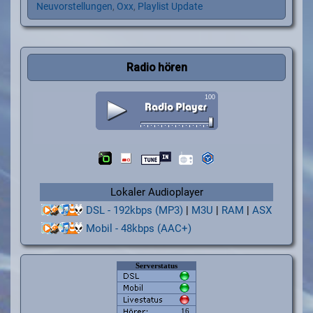
Neuvorstellungen
,
Oxx
,
Playlist Update
Radio hören
Lokaler Audioplayer
DSL - 192kbps (MP3)
|
M3U
|
RAM
|
ASX
Mobil - 48kbps (AAC+)