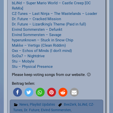
bLiNd – Super Mario World – Castle Creep [OC
ReMix]
CZ-Tunes – Last Ninja – The Wastelands – Loader
Dr. Future – Cracked Mission
Dr. Future – Lizardking’s Theme (Paid in full)
Eivind Sommersten – Defunkt
Eivind Sommersten – Savage
hyperunknown – Stuck in Snow Chip
Makke – Vertigo (Clean Riddim)
Oxx – Echos of Minds (I don’t mind)
SoDa7 – Nightdrive
Stu – Mobyle
Stu – Physical Presence
Please keep voting songs from our website. 🙂
Beitrag teilen:
News
,
Playlist Updates
BeeZerk
,
bLiNd
,
CZ-
Tunes
,
Dr. Future
,
Eivind Sommersten
,