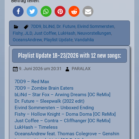
Beitrag teilen:
7DD9
,
bLiNd
,
Dr. Future
,
Eivind Sommersten
,
Fishy
,
JLD
,
Just Coffee
,
LukHash
,
Neuvorstellungen
,
OceansAndrew
,
Playlist Update
,
Vandahlia
Playlist Update 18-23/2026 with 12 new songs:
9. Juni 2026
um 20:31
PARALAX
7DD9 – Red Max
7DD9 – Zombie Brain Eaters
bLiNd – Star Fox – Arwing Dreams [OC ReMix]
Dr. Future – Sleepwalk (2022 edit)
Eivind Sommersten – Unboxed Ending
Fishy – Hollow Knight – Doma Doma [OC ReMix]
Just Coffee – Contra – Cliffhanger [OC ReMix]
LukHash – Timeless
OceansAndrew feat. Thomas Colegrove – Genshin