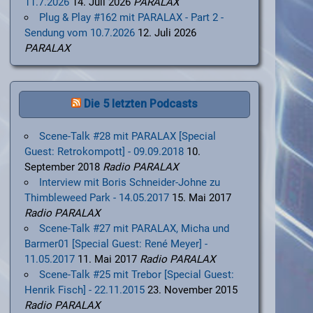
11.7.2026
14. Juli 2026
PARALAX
Plug & Play #162 mit PARALAX - Part 2 -
Sendung vom 10.7.2026
12. Juli 2026
PARALAX
Die 5 letzten Podcasts
Scene-Talk #28 mit PARALAX [Special
Guest: Retrokompott] - 09.09.2018
10.
September 2018
Radio PARALAX
Interview mit Boris Schneider-Johne zu
Thimbleweed Park - 14.05.2017
15. Mai 2017
Radio PARALAX
Scene-Talk #27 mit PARALAX, Micha und
Barmer01 [Special Guest: René Meyer] -
11.05.2017
11. Mai 2017
Radio PARALAX
Scene-Talk #25 mit Trebor [Special Guest:
Henrik Fisch] - 22.11.2015
23. November 2015
Radio PARALAX