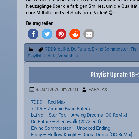
Neuzugänge über die farbigen Smilies, um die Qualität 
eure Mithilfe und viel Spaß beim Voten! 🙂
Beitrag teilen:
7DD9
,
bLiNd
,
Dr. Future
,
Eivind Sommersten
,
Fish
Playlist Update
,
Vandahlia
Playlist Update 18
9. Juni 2026
um 20:31
PARALAX
7DD9 – Red Max
7DD9 – Zombie Brain Eaters
bLiNd – Star Fox – Arwing Dreams [OC ReMix]
Dr. Future – Sleepwalk (2022 edit)
Eivind Sommersten – Unboxed Ending
Fishy – Hollow Knight – Doma Doma [OC ReMix]