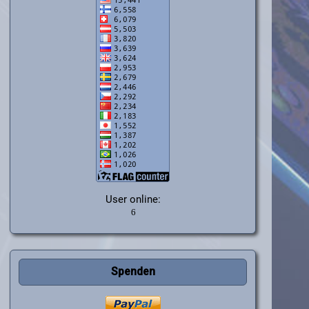
User online:
Spenden