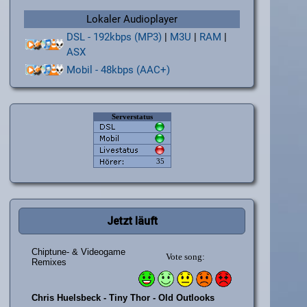
Lokaler Audioplayer
DSL - 192kbps (MP3)
|
M3U
|
RAM
|
ASX
Mobil - 48kbps (AAC+)
Jetzt läuft