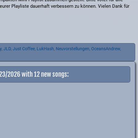
eurer Playliste dauerhaft verbessern zu können. Vielen Dank für
y
,
JLD
,
Just Coffee
,
LukHash
,
Neuvorstellungen
,
OceansAndrew
,
-23/2026 with 12 new songs: