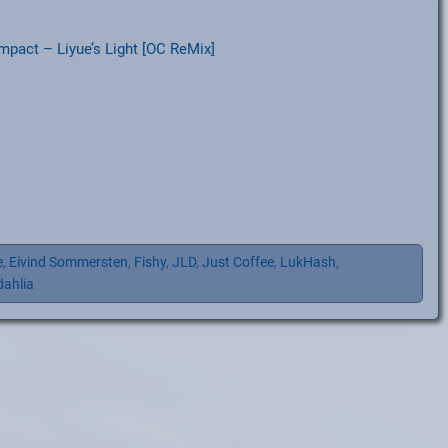
pact – Liyue’s Light [OC ReMix]
e
,
Eivind Sommersten
,
Fishy
,
JLD
,
Just Coffee
,
LukHash
,
ahlia