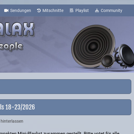
Sendungen
Mitschnitte
Playlist
Community
als 18-23/2026
hinterlassen
pakten Mini-Playlist zusammen gestellt. Bitte votet für alle