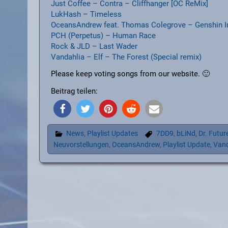
Just Coffee – Contra – Cliffhanger [OC ReMix]
LukHash – Timeless
OceansAndrew feat. Thomas Colegrove – Genshin Im
PCH (Perpetus) – Human Race
Rock & JLD – Last Wader
Vandahlia – Elf – The Forest (Special remix)
Please keep voting songs from our website. 🙂
Beitrag teilen:
News
,
Playlist Updates
7DD9
,
bLiNd
,
Dr. Futur
Neuvorstellungen
,
OceansAndrew
,
Playlist Update
,
Vand