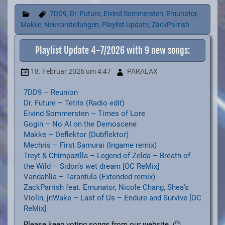
7DD9
,
Dr. Future
,
Eivind Sommersten
,
Emunator
,
Makke
,
Neuvorstellungen
,
Playlist Update
,
ZackParrish
Playlist Update 4-7/2026 with 9 new songs:
18. Februar 2026
um 4:47
PARALAX
7DD9 – Reunion
Dr. Future – Tetris (Radio edit)
Eivind Sommersten – Times of Lore
Gogin – No AI on the Demoscene
Makke – Deflektor (Dubflektor)
Mechris – First Samurai (Ingame remix)
Treyt & Chimpazilla – Legend of Zelda – Breath of
the Wild – Sidon’s wet dream [OC ReMix]
Vandahlia – Tarantula (Extended remix)
ZackParrish feat. Emunator, Nicole Chang, Shea’s
Violin, jnWake – Last of Us – Endure and Survive [OC
ReMix]
Please keep voting songs from our website. 🙂