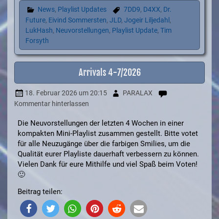
News
,
Playlist Updates
7DD9
,
D4XX
,
Dr.
Future
,
Eivind Sommersten
,
JLD
,
Jogeir Liljedahl
,
LukHash
,
Neuvorstellungen
,
Playlist Update
,
Tim
Forsyth
Arrivals 4-7/2026
18. Februar 2026
um 20:15
PARALAX
Kommentar hinterlassen
Die Neuvorstellungen der letzten 4 Wochen in einer
kompakten Mini-Playlist zusammen gestellt. Bitte votet
für alle Neuzugänge über die farbigen Smilies, um die
Qualität eurer Playliste dauerhaft verbessern zu können.
Vielen Dank für eure Mithilfe und viel Spaß beim Voten!
🙂
Beitrag teilen: