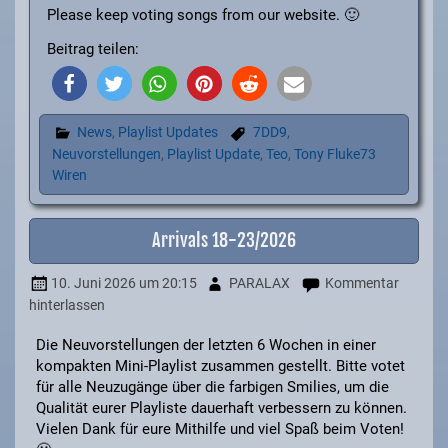
Please keep voting songs from our website. 🙂
Beitrag teilen:
News
,
Playlist Updates
7DD9
,
Neuvorstellungen
,
Playlist Update
,
Teo
,
Tony Fluke73
Wiren
Arrivals 18-23/2026
10. Juni 2026
um 20:15
PARALAX
Kommentar
hinterlassen
Die Neuvorstellungen der letzten 6 Wochen in einer
kompakten Mini-Playlist zusammen gestellt. Bitte votet
für alle Neuzugänge über die farbigen Smilies, um die
Qualität eurer Playliste dauerhaft verbessern zu können.
Vielen Dank für eure Mithilfe und viel Spaß beim Voten!