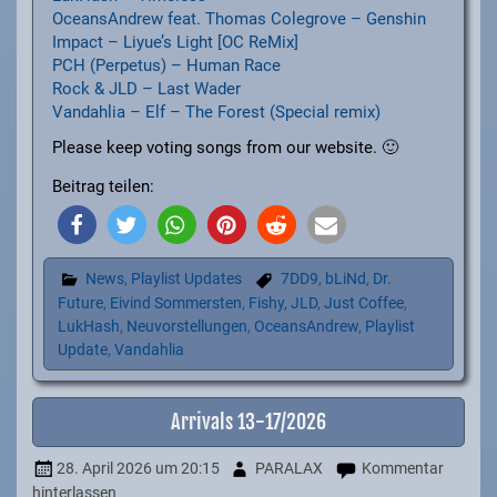
OceansAndrew feat. Thomas Colegrove – Genshin
Impact – Liyue’s Light [OC ReMix]
PCH (Perpetus) – Human Race
Rock & JLD – Last Wader
Vandahlia – Elf – The Forest (Special remix)
Please keep voting songs from our website. 🙂
Beitrag teilen:
News
,
Playlist Updates
7DD9
,
bLiNd
,
Dr.
Future
,
Eivind Sommersten
,
Fishy
,
JLD
,
Just Coffee
,
LukHash
,
Neuvorstellungen
,
OceansAndrew
,
Playlist
Update
,
Vandahlia
Arrivals 13-17/2026
28. April 2026
um 20:15
PARALAX
Kommentar
hinterlassen