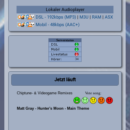
Lokaler Audioplayer
DSL - 192kbps (MP3)
|
M3U
|
RAM
|
ASX
Mobil - 48kbps (AAC+)
Jetzt läuft