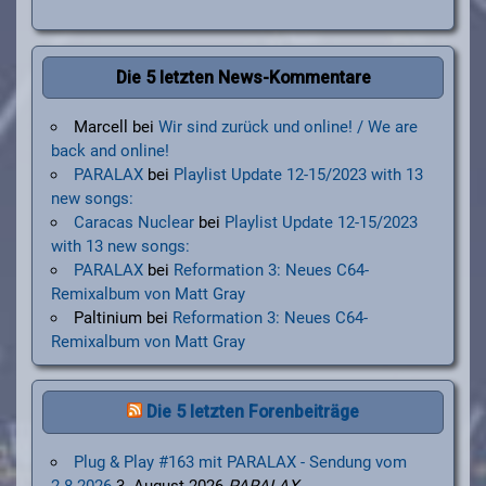
Die 5 letzten News-Kommentare
Marcell
bei
Wir sind zurück und online! / We are
back and online!
PARALAX
bei
Playlist Update 12-15/2023 with 13
new songs:
Caracas Nuclear
bei
Playlist Update 12-15/2023
with 13 new songs:
PARALAX
bei
Reformation 3: Neues C64-
Remixalbum von Matt Gray
Paltinium
bei
Reformation 3: Neues C64-
Remixalbum von Matt Gray
Die 5 letzten Forenbeiträge
Plug & Play #163 mit PARALAX - Sendung vom
2.8.2026
3. August 2026
PARALAX