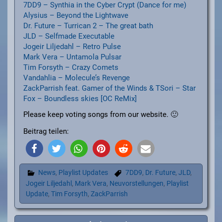
7DD9 – Synthia in the Cyber Crypt (Dance for me)
Alysius – Beyond the Lightwave
Dr. Future – Turrican 2 – The great bath
JLD – Selfmade Executable
Jogeir Liljedahl – Retro Pulse
Mark Vera – Untamola Pulsar
Tim Forsyth – Crazy Comets
Vandahlia – Molecule’s Revenge
ZackParrish feat. Gamer of the Winds & TSori – Star
Fox – Boundless skies [OC ReMix]
Please keep voting songs from our website. 🙂
Beitrag teilen:
News
,
Playlist Updates
7DD9
,
Dr. Future
,
JLD
,
Jogeir Liljedahl
,
Mark Vera
,
Neuvorstellungen
,
Playlist
Update
,
Tim Forsyth
,
ZackParrish