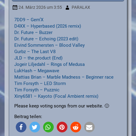
24. März 2026
um 3:55
PARALAX
7DD9 – Gem’X
D4XX – Hyperbased (2026 remix)
Dr. Future – Buzzer
Dr. Future – Echoing (2023 edit)
Eivind Sommersten – Blood Valley
Gurbz – The Last V8
JLD – the.product (End)
Jogeir Liljedahl – Rings of Medusa
LukHash – Megawave
Mattias Brian – Marble Madness – Beginner race
Tim Forsyth – LED Storm
Tim Forsyth – Puzznic
Xiny6581 – Kayoto (Focal Ambient remix)
Please keep voting songs from our website. 🙂
Beitrag teilen: