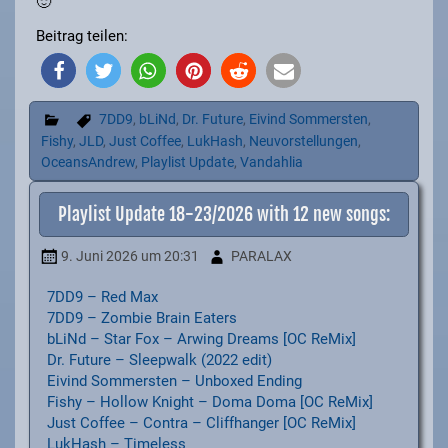
🙂
Beitrag teilen:
7DD9
,
bLiNd
,
Dr. Future
,
Eivind Sommersten
,
Fishy
,
JLD
,
Just Coffee
,
LukHash
,
Neuvorstellungen
,
OceansAndrew
,
Playlist Update
,
Vandahlia
Playlist Update 18-23/2026 with 12 new songs:
9. Juni 2026
um 20:31
PARALAX
7DD9 – Red Max
7DD9 – Zombie Brain Eaters
bLiNd – Star Fox – Arwing Dreams [OC ReMix]
Dr. Future – Sleepwalk (2022 edit)
Eivind Sommersten – Unboxed Ending
Fishy – Hollow Knight – Doma Doma [OC ReMix]
Just Coffee – Contra – Cliffhanger [OC ReMix]
LukHash – Timeless