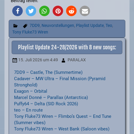
Beitrag teilen:
7DD9
,
Neuvorstellungen
,
Playlist Update
,
Teo
,
Tony Fluke73 Wiren
Playlist Update 24-28/2026 with 8 new songs:
15. Juli 2026
um 4:49
PARALAX
7DD9 – Castle, The (Summertime)
Cadaver – MW Ultra – Final Mission (Pyramid
Stronghold)
Exagon – Orbital
Marcel Donné – Parallax (Antarctica)
Puffy64 – Delta (SID Rock 2026)
teo – En route
Tony Fluke73 Wiren – Flimbo’s Quest – End Tune
(Summer vibes)
Tony Fluke73 Wiren – West Bank (Saloon vibes)