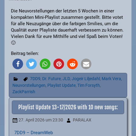
Die Neuvorstellungen der letzten 5 Wochen in einer
kompakten Mini-Playlist zusammen gestellt. Bitte votet
für alle Neuzugänge über die farbigen Smilies, um die
Qualität eurer Playliste dauerhaft verbessern zu können.
Vielen Dank für eure Mithilfe und viel Spaß beim Voten!
🙂
Beitrag teilen:
7DD9
,
Dr. Future
,
JLD
,
Jogeir Liljedahl
,
Mark Vera
,
Neuvorstellungen
,
Playlist Update
,
Tim Forsyth
,
ZackParrish
Playlist Update 13-17/2026 with 10 new songs:
27. April 2026
um 23:30
PARALAX
7DD9 – DreamWeb