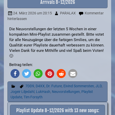
Arrivals 8-12/2026
24. März 2026
um 20:15
PARALAX
Kommentar
hinterlassen
Die Neuvorstellungen der letzten 5 Wochen in einer
kompakten Mini-Playlist zusammen gestellt. Bitte votet
für alle Neuzugänge über die farbigen Smilies, um die
Qualität eurer Playliste dauerhaft verbessern zu können.
Vielen Dank für eure Mithilfe und viel Spaß beim Voten!
🙂
Beitrag teilen:
7DD9
,
D4XX
,
Dr. Future
,
Eivind Sommersten
,
JLD
,
Jogeir Liljedahl
,
LukHash
,
Neuvorstellungen
,
Playlist
Update
,
Tim Forsyth
Playlist Update 8-12/2026 with 13 new songs: