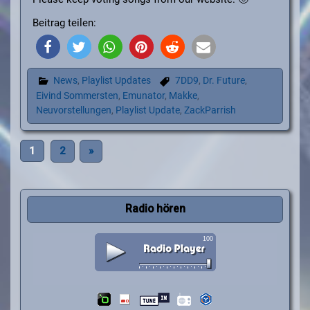
Beitrag teilen:
News
,
Playlist Updates
7DD9
,
Dr. Future
,
Eivind Sommersten
,
Emunator
,
Makke
,
Neuvorstellungen
,
Playlist Update
,
ZackParrish
1
2
»
Radio hören