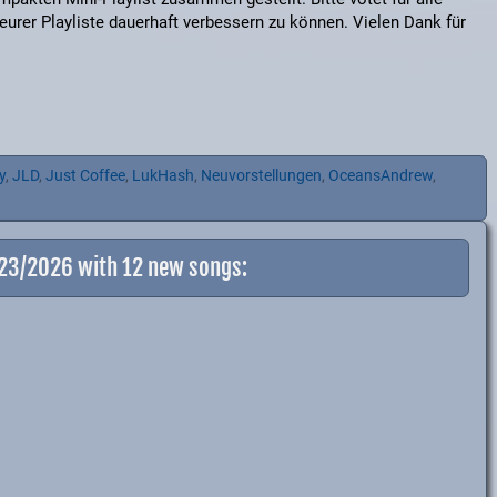
eurer Playliste dauerhaft verbessern zu können. Vielen Dank für
y
,
JLD
,
Just Coffee
,
LukHash
,
Neuvorstellungen
,
OceansAndrew
,
-23/2026 with 12 new songs: