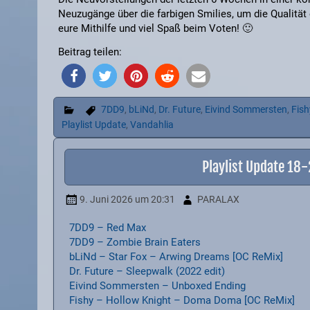
Neuzugänge über die farbigen Smilies, um die Qualität 
eure Mithilfe und viel Spaß beim Voten! 🙂
Beitrag teilen:
7DD9
,
bLiNd
,
Dr. Future
,
Eivind Sommersten
,
Fish
Playlist Update
,
Vandahlia
Playlist Update 18
9. Juni 2026
um 20:31
PARALAX
7DD9 – Red Max
7DD9 – Zombie Brain Eaters
bLiNd – Star Fox – Arwing Dreams [OC ReMix]
Dr. Future – Sleepwalk (2022 edit)
Eivind Sommersten – Unboxed Ending
Fishy – Hollow Knight – Doma Doma [OC ReMix]