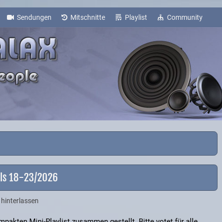
Sendungen
Mitschnitte
Playlist
Community
als 18-23/2026
hinterlassen
pakten Mini-Playlist zusammen gestellt. Bitte votet für alle