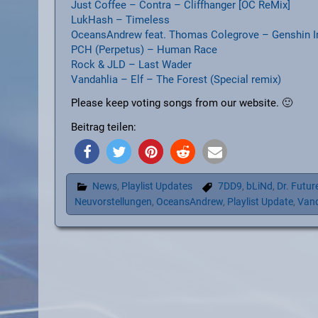
Just Coffee – Contra – Cliffhanger [OC ReMix]
LukHash – Timeless
OceansAndrew feat. Thomas Colegrove – Genshin Im
PCH (Perpetus) – Human Race
Rock & JLD – Last Wader
Vandahlia – Elf – The Forest (Special remix)
Please keep voting songs from our website. 🙂
Beitrag teilen:
News
,
Playlist Updates
7DD9
,
bLiNd
,
Dr. Futur
Neuvorstellungen
,
OceansAndrew
,
Playlist Update
,
Vand