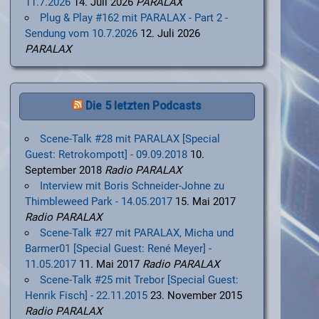
11.7.2026
14. Juli 2026
PARALAX
Plug & Play #162 mit PARALAX - Part 2 -
Sendung vom 10.7.2026
12. Juli 2026
PARALAX
Die 5 letzten Podcasts
Scene-Talk #28 mit PARALAX [Special
Guest: Retrokompott] - 09.09.2018
10.
September 2018
Radio PARALAX
Interview mit Boris Schneider-Johne zu
Thimbleweed Park - 14.05.2017
15. Mai 2017
Radio PARALAX
Scene-Talk #27 mit PARALAX, Micha und
Barmer01 [Special Guest: René Meyer] -
11.05.2017
11. Mai 2017
Radio PARALAX
Scene-Talk #25 mit Trebor [Special Guest:
Henrik Fisch] - 22.11.2015
23. November 2015
Radio PARALAX