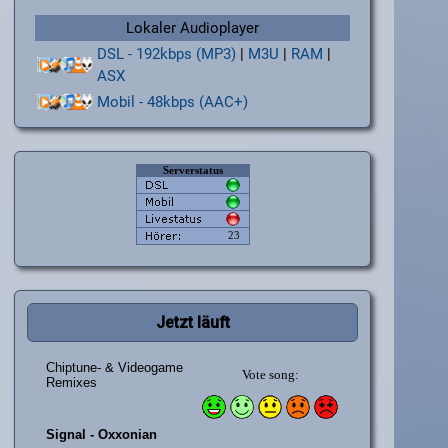
Lokaler Audioplayer
DSL - 192kbps (MP3)
|
M3U
|
RAM
|
ASX
Mobil - 48kbps (AAC+)
Jetzt läuft