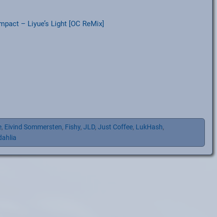
pact – Liyue’s Light [OC ReMix]
e
,
Eivind Sommersten
,
Fishy
,
JLD
,
Just Coffee
,
LukHash
,
ahlia