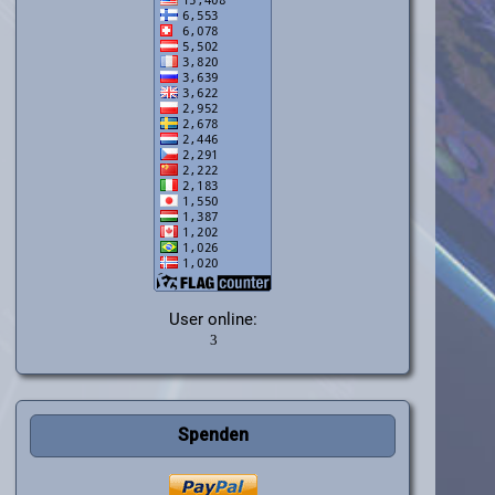
User online:
Spenden