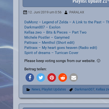
Playlist Update 2
12. Juni 2019
um 0:56
PARALAX
DaMonz – Legend of Zelda – A Link to the Past – T
Darkman007 – Exolon
Kellaa zwo – Bits & Pieces – Part Two
Michele Postler – Ganymed
Pattraxx – Menthol (Short edit)
Pattraxx – My heart goes heaven (Radio edit)
Spirit of dreams – Turrican Cover
Please keep voting songs from our website. 🙂
Beitrag teilen:
News
,
Playlist Updates
Darkman007
,
Kellaa z