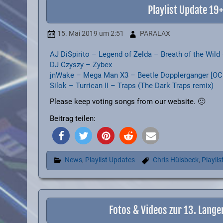
Playlist Update 1
15. Mai 2019
um 2:51
PARALAX
AJ DiSpirito – Legend of Zelda – Breath of the Wil
DJ Czyszy – Zybex
jnWake – Mega Man X3 – Beetle Dopplerganger [OC
Silok – Turrican II – Traps (The Dark Traps remix)
Please keep voting songs from our website. 🙂
Beitrag teilen:
News
,
Playlist Updates
Chris Hülsbeck
,
Playlis
Fotos & Videos zur 13. Lange