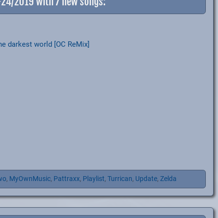
1-24/2019 with 7 new songs:
he darkest world [OC ReMix]
wo
,
MyOwnMusic
,
Pattraxx
,
Playlist
,
Turrican
,
Update
,
Zelda