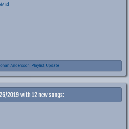
eMix]
ohan Andersson
,
Playlist
,
Update
+26/2019 with 12 new songs: