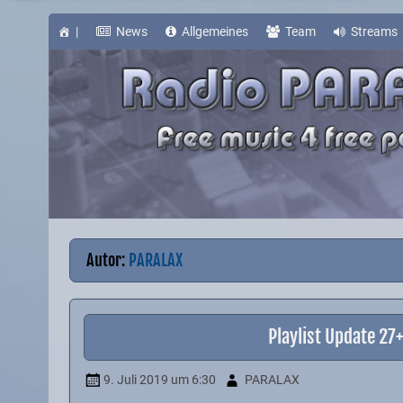
Skip
to
content
|
News
Allgemeines
Team
Streams
Autor:
PARALAX
Playlist Update 2
9. Juli 2019
um 6:30
PARALAX