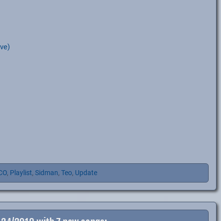
ve)
CO
,
Playlist
,
Sidman
,
Teo
,
Update