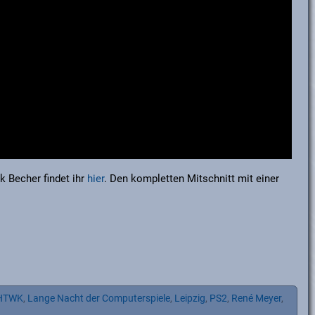
k Becher findet ihr
hier
. Den kompletten Mitschnitt mit einer
HTWK
,
Lange Nacht der Computerspiele
,
Leipzig
,
PS2
,
René Meyer
,