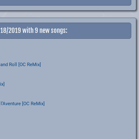
7+18/2019 with 9 new songs:
 and Roll [OC ReMix]
ix]
 l’Aventure [OC ReMix]