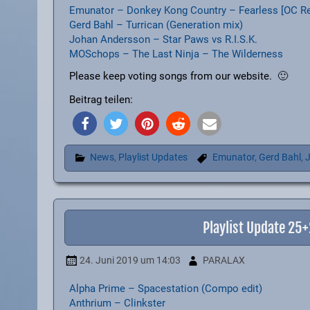
Emunator – Donkey Kong Country – Fearless [OC R
Gerd Bahl – Turrican (Generation mix)
Johan Andersson – Star Paws vs R.I.S.K.
MOSchops – The Last Ninja – The Wilderness
Please keep voting songs from our website. 🙂
Beitrag teilen:
News
,
Playlist Updates
Emunator
,
Gerd Bahl
,
J
Playlist Update 25
24. Juni 2019
um 14:03
PARALAX
Alpha Prime – Spacestation (Compo edit)
Anthrium – Clinkster