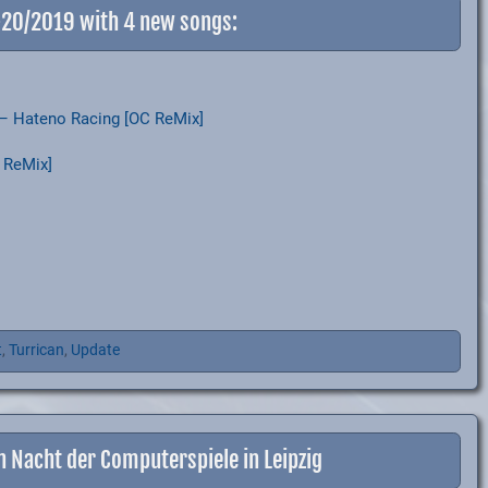
9+20/2019 with 4 new songs:
d – Hateno Racing [OC ReMix]
 ReMix]
t
,
Turrican
,
Update
n Nacht der Computerspiele in Leipzig