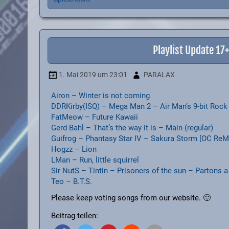
Playlist Update 1
1. Mai 2019
um 23:01
PARALAX
Airon – Winter is not coming
DDRKirby(ISQ) – Mega Man 2 – Air Man’s 9-bit Rock
FatMeow – Future Kawaii
Gerd Bahl – That’s the way it is – Main (regular)
Guifrog – Phantasy Star IV – Sakura Storm [OC ReM
Hogzz – Lion
LMan – Run, little squirrel
Sir NutS – Tintin – Prisoners of the sun – Partons a
Teo – B.T.S.
Please keep voting songs from our website. 🙂
Beitrag teilen: