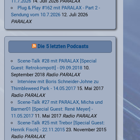
11.7.2026
14. Juli 2026
PARALAX
Plug & Play #162 mit PARALAX - Part 2 -
Sendung vom 10.7.2026
12. Juli 2026
PARALAX
Die 5 letzten Podcasts
Scene-Talk #28 mit PARALAX [Special
Guest: Retrokompott] - 09.09.2018
10.
September 2018
Radio PARALAX
Interview mit Boris Schneider-Johne zu
Thimbleweed Park - 14.05.2017
15. Mai 2017
Radio PARALAX
Scene-Talk #27 mit PARALAX, Micha und
Barmer01 [Special Guest: René Meyer] -
11.05.2017
11. Mai 2017
Radio PARALAX
Scene-Talk #25 mit Trebor [Special Guest:
Henrik Fisch] - 22.11.2015
23. November 2015
Radio PARALAX