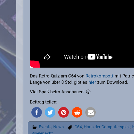
Das Retro-Quiz am C64 von
Retrokompott
mit Patric
Länge von über 8 Std. gibt es
hier
zum Download.
Viel Spaß beim Anschauen! 🙂
Beitrag teilen:
Events
,
News
C64
,
Haus der Computerspiele
,
Spielenacht