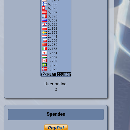
User online:
Spenden