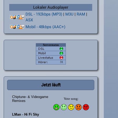
Lokaler Audioplayer
DSL - 192kbps (MP3)
|
M3U
|
RAM
|
ASX
Mobil - 48kbps (AAC+)
Jetzt läuft