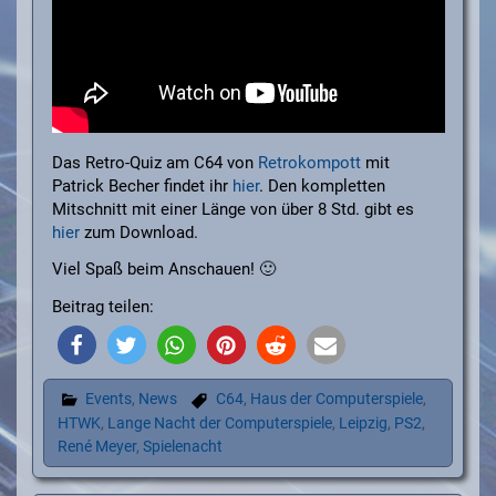
Das Retro-Quiz am C64 von
Retrokompott
mit
Patrick Becher findet ihr
hier
. Den kompletten
Mitschnitt mit einer Länge von über 8 Std. gibt es
hier
zum Download.
Viel Spaß beim Anschauen! 🙂
Beitrag teilen:
Events
,
News
C64
,
Haus der Computerspiele
,
HTWK
,
Lange Nacht der Computerspiele
,
Leipzig
,
PS2
,
René Meyer
,
Spielenacht