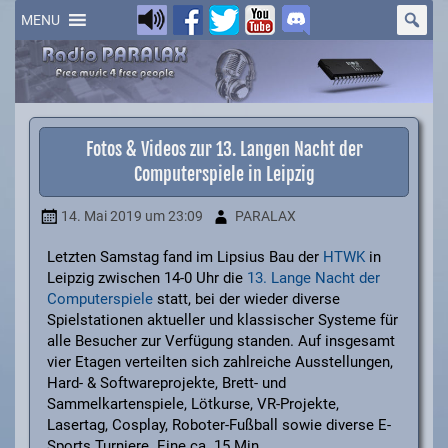
Skip
to
MENU
content
Fotos & Videos zur 13. Langen Nacht der
Computerspiele in Leipzig
14. Mai 2019
um 23:09
PARALAX
Letzten Samstag fand im Lipsius Bau der
HTWK
in
Leipzig zwischen 14-0 Uhr die
13. Lange Nacht der
Computerspiele
statt, bei der wieder diverse
Spielstationen aktueller und klassischer Systeme für
alle Besucher zur Verfügung standen. Auf insgesamt
vier Etagen verteilten sich zahlreiche Ausstellungen,
Hard- & Softwareprojekte, Brett- und
Sammelkartenspiele, Lötkurse, VR-Projekte,
Lasertag, Cosplay, Roboter-Fußball sowie diverse E-
Sports Turniere. Eine ca. 15 Min.