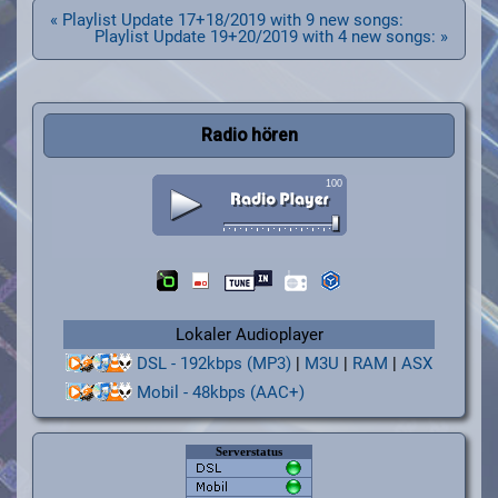
Beitragsnavigation
« Playlist Update 17+18/2019 with 9 new songs:
Playlist Update 19+20/2019 with 4 new songs: »
Radio hören
Lokaler Audioplayer
DSL - 192kbps (MP3)
|
M3U
|
RAM
|
ASX
Mobil - 48kbps (AAC+)