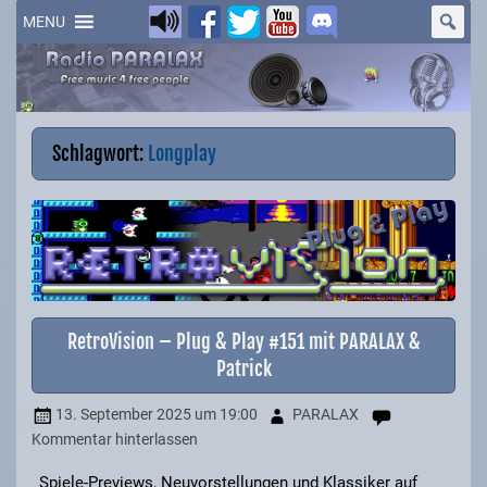
Skip
to
MENU
content
Schlagwort:
Longplay
RetroVision – Plug & Play #151 mit PARALAX &
Patrick
13. September 2025
um 19:00
PARALAX
Kommentar hinterlassen
Spiele-Previews, Neuvorstellungen und Klassiker auf