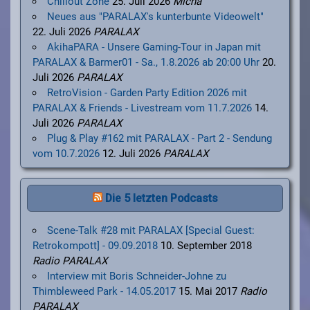
Chillout Zone
25. Juli 2026
Micha
Neues aus "PARALAX's kunterbunte Videowelt"
22. Juli 2026
PARALAX
AkihaPARA - Unsere Gaming-Tour in Japan mit
PARALAX & Barmer01 - Sa., 1.8.2026 ab 20:00 Uhr
20.
Juli 2026
PARALAX
RetroVision - Garden Party Edition 2026 mit
PARALAX & Friends - Livestream vom 11.7.2026
14.
Juli 2026
PARALAX
Plug & Play #162 mit PARALAX - Part 2 - Sendung
vom 10.7.2026
12. Juli 2026
PARALAX
Die 5 letzten Podcasts
Scene-Talk #28 mit PARALAX [Special Guest:
Retrokompott] - 09.09.2018
10. September 2018
Radio PARALAX
Interview mit Boris Schneider-Johne zu
Thimbleweed Park - 14.05.2017
15. Mai 2017
Radio
PARALAX