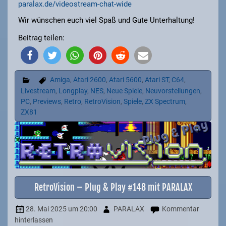
paralax.de/videostream-chat-wide
Wir wünschen euch viel Spaß und Gute Unterhaltung!
Beitrag teilen:
Amiga
,
Atari 2600
,
Atari 5600
,
Atari ST
,
C64
,
Livestream
,
Longplay
,
NES
,
Neue Spiele
,
Neuvorstellungen
,
PC
,
Previews
,
Retro
,
RetroVision
,
Spiele
,
ZX Spectrum
,
ZX81
RetroVision – Plug & Play #148 mit PARALAX
28. Mai 2025
um 20:00
PARALAX
Kommentar
hinterlassen