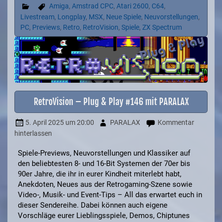
Amiga
,
Amstrad CPC
,
Atari 2600
,
C64
,
Livestream
,
Longplay
,
MSX
,
Neue Spiele
,
Neuvorstellungen
,
PC
,
Previews
,
Retro
,
RetroVision
,
Spiele
,
ZX Spectrum
RetroVision – Plug & Play #146 mit PARALAX
5. April 2025
um 20:00
PARALAX
Kommentar
hinterlassen
Spiele-Previews, Neuvorstellungen und Klassiker auf
den beliebtesten 8- und 16-Bit Systemen der 70er bis
90er Jahre, die ihr in eurer Kindheit miterlebt habt,
Anekdoten, Neues aus der Retrogaming-Szene sowie
Video-, Musik- und Event-Tips – All das erwartet euch in
dieser Sendereihe. Dabei können auch eigene
Vorschläge eurer Lieblingsspiele, Demos, Chiptunes