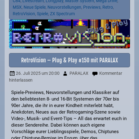
C64
,
Livestream
,
Longplay
,
Master System
,
Mega Drive
,
MSX
,
Neue Spiele
,
Neuvorstellungen
,
Previews
,
Retro
,
RetroVision
,
Spiele
,
ZX Spectrum
RetroVision – Plug & Play #150 mit PARALAX
26. Juli 2025
um 20:00
PARALAX
Kommentar
hinterlassen
Spiele-Previews, Neuvorstellungen und Klassiker auf
den beliebtesten 8- und 16-Bit Systemen der 70er bis
90er Jahre, die ihr in eurer Kindheit miterlebt habt,
Anekdoten, Neues aus der Retrogaming-Szene sowie
Video-, Musik- und Event-Tips – All das erwartet euch in
dieser Sendereihe. Dabei können auch eigene
Vorschläge eurer Lieblingsspiele, Demos, Chiptunes
oder Chiptune-Remixe im Forum, über das