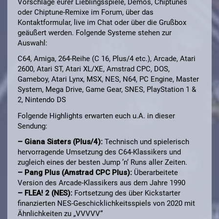
Vorschläge eurer Lieblingsspiele, Demos, Chiptunes
oder Chiptune-Remixe im Forum, über das
Kontaktformular, live im Chat oder über die Grußbox
geäußert werden. Folgende Systeme stehen zur
Auswahl:
C64, Amiga, 264-Reihe (C 16, Plus/4 etc.), Arcade, Atari
2600, Atari ST, Atari XL/XE, Amstrad CPC, DOS,
Gameboy, Atari Lynx, MSX, NES, N64, PC Engine, Master
System, Mega Drive, Game Gear, SNES, PlayStation 1 &
2, Nintendo DS
Folgende Highlights erwarten euch u.A. in dieser
Sendung:
– Giana Sisters (Plus/4):
Technisch und spielerisch
hervorragende Umsetzung des C64-Klassikers und
zugleich eines der besten Jump ’n‘ Runs aller Zeiten.
– Pang Plus (Amstrad CPC Plus):
Überarbeitete
Version des Arcade-Klassikers aus dem Jahre 1990
– FLEA! 2 (NES):
Fortsetzung des über Kickstarter
finanzierten NES-Geschicklichkeitsspiels von 2020 mit
Ähnlichkeiten zu „VVVVV“