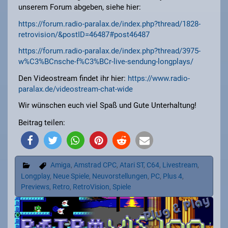
unserem Forum abgeben, siehe hier:
https://forum.radio-paralax.de/index.php?thread/1828-
retrovision/&postID=46487#post46487
https://forum.radio-paralax.de/index.php?thread/3975-
w%C3%BCnsche-f%C3%BCr-live-sendung-longplays/
Den Videostream findet ihr hier:
https://www.radio-
paralax.de/videostream-chat-wide
Wir wünschen euch viel Spaß und Gute Unterhaltung!
Beitrag teilen:
Amiga
,
Amstrad CPC
,
Atari ST
,
C64
,
Livestream
,
Longplay
,
Neue Spiele
,
Neuvorstellungen
,
PC
,
Plus 4
,
Previews
,
Retro
,
RetroVision
,
Spiele