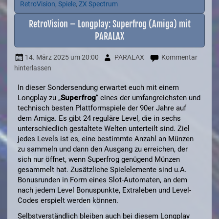
RetroVision
,
Spiele
,
ZX Spectrum
RetroVision – Longplay: Superfrog (Amiga) mit
PARALAX
14. März 2025
um 20:00
PARALAX
Kommentar
hinterlassen
In dieser Sondersendung erwartet euch mit einem
Longplay zu „
Superfrog
“ eines der umfangreichsten und
technisch besten Plattformspiele der 90er Jahre auf
dem Amiga.
Es gibt 24 reguläre Level, die in sechs
unterschiedlich gestaltete Welten unterteilt sind.
Ziel
jedes Levels ist es, eine bestimmte Anzahl an Münzen
zu sammeln und dann den Ausgang zu erreichen, der
sich nur öffnet, wenn Superfrog genügend Münzen
gesammelt hat.
Zusätzliche Spielelemente sind u.A.
Bonusrunden in Form eines Slot-Automaten, an dem
nach jedem Level Bonuspunkte, Extraleben und Level-
Codes erspielt werden können.
Selbstverständlich bleiben auch bei diesem Longplay