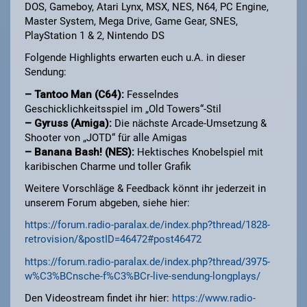
DOS, Gameboy, Atari Lynx, MSX, NES, N64, PC Engine,
Master System, Mega Drive, Game Gear, SNES,
PlayStation 1 & 2, Nintendo DS
Folgende Highlights erwarten euch u.A. in dieser
Sendung:
– Tantoo Man (C64):
Fesselndes
Geschicklichkeitsspiel im „Old Towers“-Stil
– Gyruss (Amiga):
Die nächste Arcade-Umsetzung &
Shooter von „JOTD“ für alle Amigas
– Banana Bash! (NES):
Hektisches Knobelspiel mit
karibischen Charme und toller Grafik
Weitere Vorschläge & Feedback könnt ihr jederzeit in
unserem Forum abgeben, siehe hier:
https://forum.radio-paralax.de/index.php?thread/1828-
retrovision/&postID=46472#post46472
https://forum.radio-paralax.de/index.php?thread/3975-
w%C3%BCnsche-f%C3%BCr-live-sendung-longplays/
Den Videostream findet ihr hier:
https://www.radio-