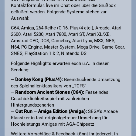
Kontaktformular, live im Chat oder über die Grußbox
geäußert werden. Folgende Systeme stehen zur
Auswahl:
C64, Amiga, 264-Reihe (C 16, Plus/4 etc.), Arcade, Atari
2600, Atari 5200, Atari 7800, Atari ST, Atari XL/XE,
Amstrad CPC, DOS, Gameboy, Atari Lynx, MSX, NES,
N64, PC Engine, Master System, Mega Drive, Game Gear,
SNES, PlayStation 1 & 2, Nintendo DS
Folgende Highlights erwarten euch u.A. in dieser
Sendung:
– Donkey Kong (Plus/4):
Beeindruckende Umsetzung
des Spielhallenklassikers von „TCFS“
– Randoom Ancient Stones (C64):
Fesselndes
Geschicklichkeitsspiel mit zahlreichen
Hintergrundszenarien
– Out Run – Amiga Edition (Amiga):
SEGA’s Arcade
Klassiker in fast originalgetreuer Umsetzung für
Hochleistungs Amigas mit AGA-Chipsatz
Weitere Vorschläge & Feedback könnt ihr jederzeit in