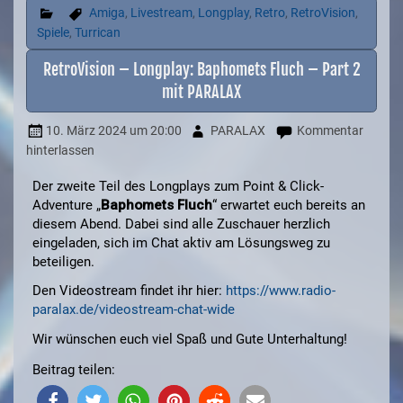
Amiga
,
Livestream
,
Longplay
,
Retro
,
RetroVision
,
Spiele
,
Turrican
RetroVision – Longplay: Baphomets Fluch – Part 2
mit PARALAX
10. März 2024
um 20:00
PARALAX
Kommentar
hinterlassen
Der zweite Teil des Longplays zum Point & Click-
Adventure „
Baphomets Fluch
“ erwartet euch bereits an
diesem Abend. Dabei sind alle Zuschauer herzlich
eingeladen, sich im Chat aktiv am Lösungsweg zu
beteiligen.
Den Videostream findet ihr hier:
https://www.radio-
paralax.de/videostream-chat-wide
Wir wünschen euch viel Spaß und Gute Unterhaltung!
Beitrag teilen: