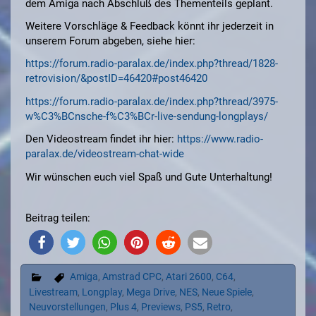
dem Amiga nach Abschluß des Thementeils geplant.
Weitere Vorschläge & Feedback könnt ihr jederzeit in
unserem Forum abgeben, siehe hier:
https://forum.radio-paralax.de/index.php?thread/1828-
retrovision/&postID=46420#post46420
https://forum.radio-paralax.de/index.php?thread/3975-
w%C3%BCnsche-f%C3%BCr-live-sendung-longplays/
Den Videostream findet ihr hier:
https://www.radio-
paralax.de/videostream-chat-wide
Wir wünschen euch viel Spaß und Gute Unterhaltung!
Beitrag teilen:
Amiga
,
Amstrad CPC
,
Atari 2600
,
C64
,
Livestream
,
Longplay
,
Mega Drive
,
NES
,
Neue Spiele
,
Neuvorstellungen
,
Plus 4
,
Previews
,
PS5
,
Retro
,