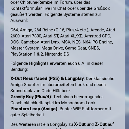
oder Chiptune-Remixe im Forum, über das
Kontaktformular, live im Chat oder über die Grußbox
geäußert werden. Folgende Systeme stehen zur
Auswahl:
C64, Amiga, 264-Reihe (C 16, Plus/4 etc.), Arcade, Atari
2600, Atari 7800, Atari ST, Atari XL/XE, Amstrad CPC,
DOS, Gameboy, Atari Lynx, MSX, NES, N64, PC Engine,
Master System, Mega Drive, Game Gear, SNES,
PlayStation 1 & 2, Nintendo DS
Folgende Highlights erwarten euch u.A. in dieser
Sendung:
X-Out Resurfaced (PS5) & Longplay:
Der klassische
Amiga-Shooter im überarbeiteten Look und neuen
Soundtrack von Chris Hülsbeck
Gravity Boy (Plus/4):
Technisch hervorragendes
Geschicklichkeitsspiel im Monochrom-Look
Phantom Leap (Amiga):
Bunter WIP-Plattformer mit
guter Spielbarkeit
Des Weiteren ist ein Longplay zu
X-Out
und
Z-Out
auf