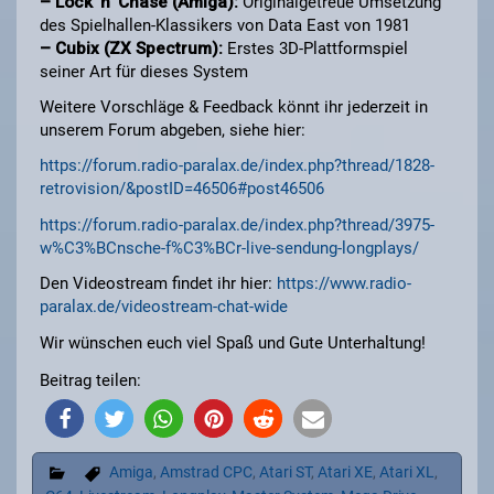
– Lock ’n‘ Chase (Amiga):
Originalgetreue Umsetzung
des Spielhallen-Klassikers von Data East von 1981
– Cubix (ZX Spectrum):
Erstes 3D-Plattformspiel
seiner Art für dieses System
Weitere Vorschläge & Feedback könnt ihr jederzeit in
unserem Forum abgeben, siehe hier:
https://forum.radio-paralax.de/index.php?thread/1828-
retrovision/&postID=46506#post46506
https://forum.radio-paralax.de/index.php?thread/3975-
w%C3%BCnsche-f%C3%BCr-live-sendung-longplays/
Den Videostream findet ihr hier:
https://www.radio-
paralax.de/videostream-chat-wide
Wir wünschen euch viel Spaß und Gute Unterhaltung!
Beitrag teilen:
Amiga
,
Amstrad CPC
,
Atari ST
,
Atari XE
,
Atari XL
,