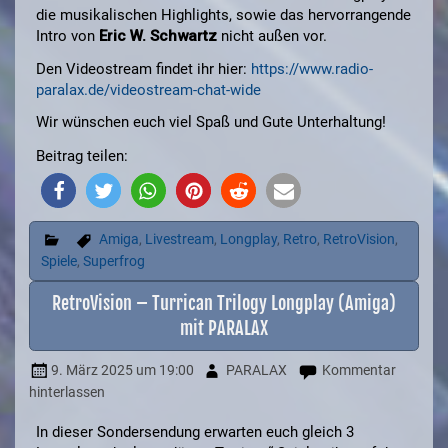
die musikalischen Highlights, sowie das hervorrangende
Intro von
Eric W. Schwartz
nicht außen vor.
Den Videostream findet ihr hier:
https://www.radio-
paralax.de/videostream-chat-wide
Wir wünschen euch viel Spaß und Gute Unterhaltung!
Beitrag teilen:
Amiga
,
Livestream
,
Longplay
,
Retro
,
RetroVision
,
Spiele
,
Superfrog
RetroVision – Turrican Trilogy Longplay (Amiga)
mit PARALAX
9. März 2025
um 19:00
PARALAX
Kommentar
hinterlassen
In dieser Sondersendung erwarten euch gleich 3