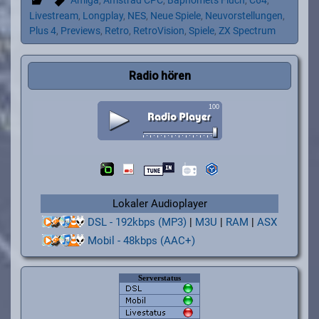
Amiga
,
Amstrad CPC
,
Baphomets Fluch
,
C64
,
Livestream
,
Longplay
,
NES
,
Neue Spiele
,
Neuvorstellungen
,
Plus 4
,
Previews
,
Retro
,
RetroVision
,
Spiele
,
ZX Spectrum
Radio hören
Lokaler Audioplayer
DSL - 192kbps (MP3)
|
M3U
|
RAM
|
ASX
Mobil - 48kbps (AAC+)