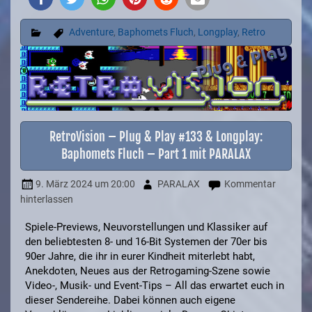
Adventure
,
Baphomets Fluch
,
Longplay
,
Retro
RetroVision – Plug & Play #133 & Longplay:
Baphomets Fluch – Part 1 mit PARALAX
9. März 2024
um 20:00
PARALAX
Kommentar
hinterlassen
Spiele-Previews, Neuvorstellungen und Klassiker auf
den beliebtesten 8- und 16-Bit Systemen der 70er bis
90er Jahre, die ihr in eurer Kindheit miterlebt habt,
Anekdoten, Neues aus der Retrogaming-Szene sowie
Video-, Musik- und Event-Tips – All das erwartet euch in
dieser Sendereihe. Dabei können auch eigene