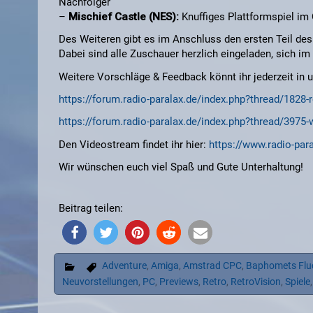
Nachfolger
–
Mischief Castle (NES):
Knuffiges Plattformspiel im 
Des Weiteren gibt es im Anschluss den ersten Teil des
Dabei sind alle Zuschauer herzlich eingeladen, sich i
Weitere Vorschläge & Feedback könnt ihr jederzeit in 
https://forum.radio-paralax.de/index.php?thread/182
https://forum.radio-paralax.de/index.php?thread/39
Den Videostream findet ihr hier:
https://www.radio-par
Wir wünschen euch viel Spaß und Gute Unterhaltung!
Beitrag teilen:
Adventure
,
Amiga
,
Amstrad CPC
,
Baphomets Flu
Neuvorstellungen
,
PC
,
Previews
,
Retro
,
RetroVision
,
Spiele