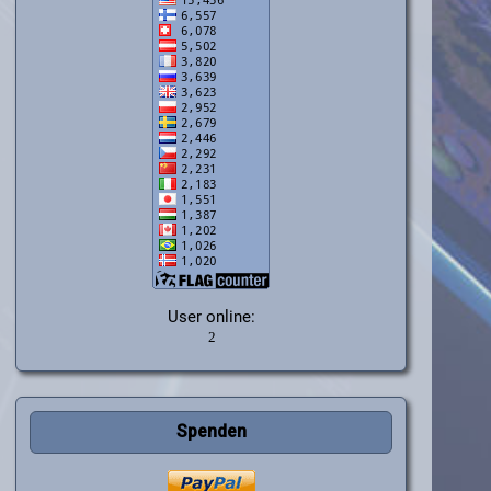
User online:
Spenden