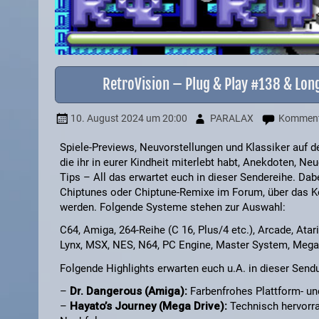
RetroVision – Plug & Play #138 & Lon
10. August 2024
um 20:00
PARALAX
Kommenta
Spiele-Previews, Neuvorstellungen und Klassiker auf de
die ihr in eurer Kindheit miterlebt habt, Anekdoten, N
Tips – All das erwartet euch in dieser Sendereihe. Da
Chiptunes oder Chiptune-Remixe im Forum, über das Ko
werden. Folgende Systeme stehen zur Auswahl:
C64, Amiga, 264-Reihe (C 16, Plus/4 etc.), Arcade, Ata
Lynx, MSX, NES, N64, PC Engine, Master System, Mega 
Folgende Highlights erwarten euch u.A. in dieser Send
–
Dr. Dangerous (Amiga):
Farbenfrohes Plattform- un
–
Hayato’s Journey (Mega Drive):
Technisch hervorrag