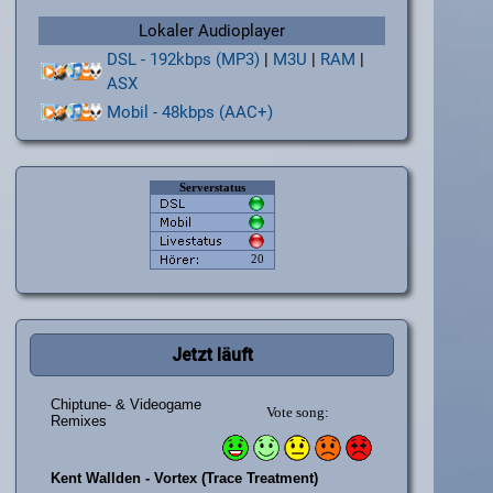
Lokaler Audioplayer
DSL - 192kbps (MP3)
|
M3U
|
RAM
|
ASX
Mobil - 48kbps (AAC+)
Jetzt läuft