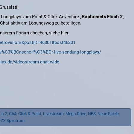
Gruselstil
 Longplays zum Point & Click-Adventure „
Baphomets Fluch 2
„.
m Chat aktiv am Lösungsweg zu beteiligen.
unserem Forum abgeben, siehe hier:
8-retrovision/&postID=46301#post46301
75-w%C3%BCnsche-f%C3%BCr-live-sendung-longplays/
alax.de/videostream-chat-wide
ch 2
,
C64
,
Click & Point
,
Livestream
,
Mega Drive
,
NES
,
Neue Spiele
,
,
ZX Spectrum