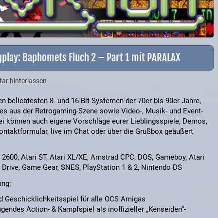
gplay: Baphomets Fluch 2 – Part 1 mit PARALAX
r hinterlassen
n beliebtesten 8- und 16-Bit Systemen der 70er bis 90er Jahre,
eues aus der Retrogaming-Szene sowie Video-, Musik- und Event-
bei können auch eigene Vorschläge eurer Lieblingsspiele, Demos,
ntaktformular, live im Chat oder über die Grußbox geäußert
ri 2600, Atari ST, Atari XL/XE, Amstrad CPC, DOS, Gameboy, Atari
Drive, Game Gear, SNES, PlayStation 1 & 2, Nintendo DS
ung:
d Geschicklichkeitsspiel für alle OCS Amigas
endes Action- & Kampfspiel als inoffizieller „Kenseiden“-