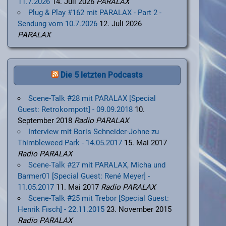
11.7.2026
14. Juli 2026
PARALAX
Plug & Play #162 mit PARALAX - Part 2 -
Sendung vom 10.7.2026
12. Juli 2026
PARALAX
Die 5 letzten Podcasts
Scene-Talk #28 mit PARALAX [Special
Guest: Retrokompott] - 09.09.2018
10.
September 2018
Radio PARALAX
Interview mit Boris Schneider-Johne zu
Thimbleweed Park - 14.05.2017
15. Mai 2017
Radio PARALAX
Scene-Talk #27 mit PARALAX, Micha und
Barmer01 [Special Guest: René Meyer] -
11.05.2017
11. Mai 2017
Radio PARALAX
Scene-Talk #25 mit Trebor [Special Guest:
Henrik Fisch] - 22.11.2015
23. November 2015
Radio PARALAX