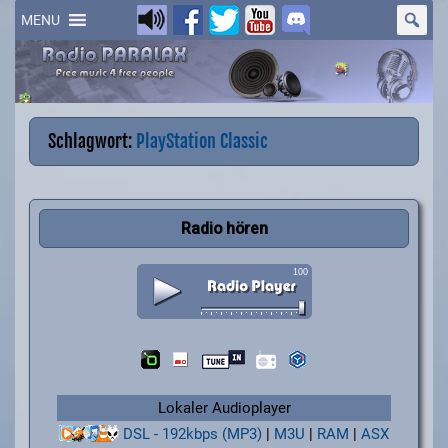
Skip
to
MENU
content
Schlagwort:
PlayStation Classic
Radio hören
Lokaler Audioplayer
DSL - 192kbps (MP3)
|
M3U
|
RAM
|
ASX