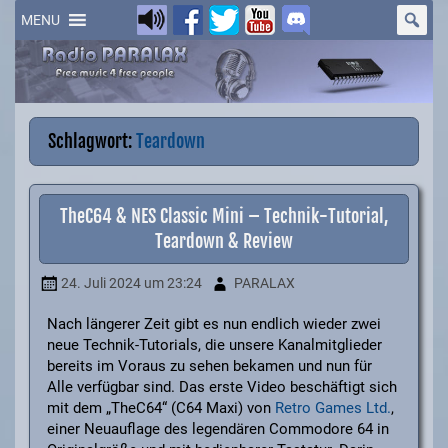
Skip
to
MENU
content
Schlagwort:
Teardown
TheC64 & NES Classic Mini – Technik-Tutorial,
Teardown & Review
24. Juli 2024
um 23:24
PARALAX
Nach längerer Zeit gibt es nun endlich wieder zwei
neue Technik-Tutorials, die unsere Kanalmitglieder
bereits im Voraus zu sehen bekamen und nun für
Alle verfügbar sind. Das erste Video beschäftigt sich
mit dem „TheC64“ (C64 Maxi) von
Retro Games Ltd.
,
einer Neuauflage des legendären Commodore 64 in