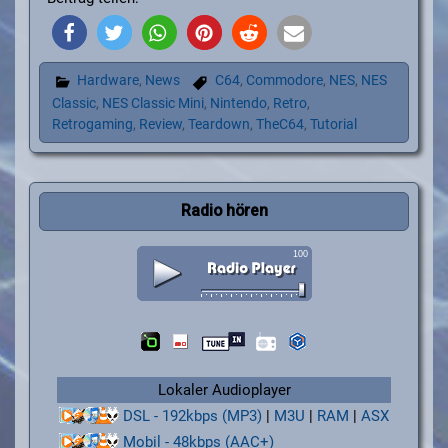
Hardware
,
News
C64
,
Commodore
,
NES
,
NES
Classic
,
NES Classic Mini
,
Nintendo
,
Retro
,
Retrogaming
,
Review
,
Teardown
,
TheC64
,
Tutorial
Radio hören
Lokaler Audioplayer
DSL - 192kbps (MP3)
|
M3U
|
RAM
|
ASX
Mobil - 48kbps (AAC+)