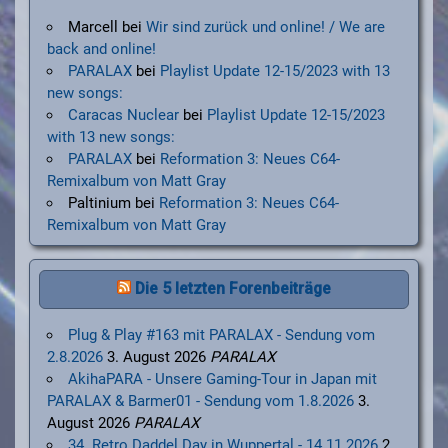
Marcell
bei
Wir sind zurück und online! / We are
back and online!
PARALAX
bei
Playlist Update 12-15/2023 with 13
new songs:
Caracas Nuclear
bei
Playlist Update 12-15/2023
with 13 new songs:
PARALAX
bei
Reformation 3: Neues C64-
Remixalbum von Matt Gray
Paltinium
bei
Reformation 3: Neues C64-
Remixalbum von Matt Gray
Die 5 letzten Forenbeiträge
Plug & Play #163 mit PARALAX - Sendung vom
2.8.2026
3. August 2026
PARALAX
AkihaPARA - Unsere Gaming-Tour in Japan mit
PARALAX & Barmer01 - Sendung vom 1.8.2026
3.
August 2026
PARALAX
34. Retro Daddel Day in Wuppertal - 14.11.2026
2.