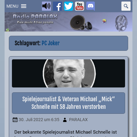
Skip
to
MENU
content
Schlagwort:
PC Joker
Spielejournalist & Veteran Michael „Mick“
Schnelle mit 58 Jahren verstorben
30. Juli 2022
um 6:35
PARALAX
Der bekannte Spielejournalist Michael Schnelle ist