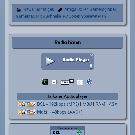
News
,
Sonstiges
Amiga Joker
,
Gamersglobal
,
Gamestar
,
Mick Schnelle
,
PC Joker
,
Spieleveteran
Radio hören
Lokaler Audioplayer
DSL - 192kbps (MP3)
|
M3U
|
RAM
|
ASX
Mobil - 48kbps (AAC+)