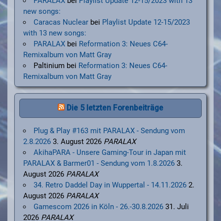
PARALAX
bei
Playlist Update 12-15/2023 with 13
new songs:
Caracas Nuclear
bei
Playlist Update 12-15/2023
with 13 new songs:
PARALAX
bei
Reformation 3: Neues C64-
Remixalbum von Matt Gray
Paltinium
bei
Reformation 3: Neues C64-
Remixalbum von Matt Gray
Die 5 letzten Forenbeiträge
Plug & Play #163 mit PARALAX - Sendung vom
2.8.2026
3. August 2026
PARALAX
AkihaPARA - Unsere Gaming-Tour in Japan mit
PARALAX & Barmer01 - Sendung vom 1.8.2026
3.
August 2026
PARALAX
34. Retro Daddel Day in Wuppertal - 14.11.2026
2.
August 2026
PARALAX
Gamescom 2026 in Köln - 26.-30.8.2026
31. Juli
2026
PARALAX