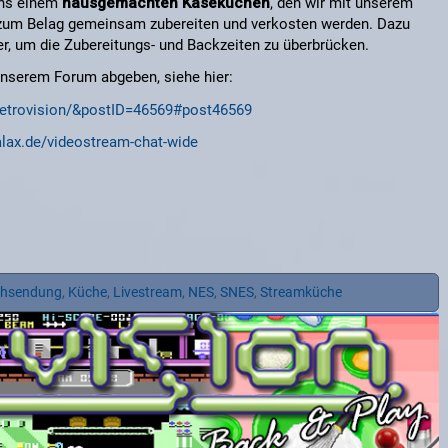
uns einem
hausgemachten Käsekuchen
, den wir mit unserem
 zum Belag gemeinsam zubereiten und verkosten werden. Dazu
r, um die Zubereitungs- und Backzeiten zu überbrücken.
unserem Forum abgeben, siehe hier:
8-retrovision/&postID=46569#post46569
alax.de/videostream-chat-wide
hsendung
,
Küche
,
Livestream
,
NES
,
SNES
,
Streamküche