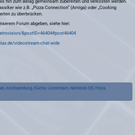
bis hin zum Belag gemeinsam zubereiten und verkosten werden.
assiker wie z.B. „Pizza Connection“ (Amiga) oder „Cooking
eiten zu überbrücken.
unserem Forum abgeben, siehe hier:
8-retrovision/&postID=46404#post46404
alax.de/videostream-chat-wide
en
,
Kochsendung
,
Küche
,
Livestream
,
Nintendo DS
,
Pizza
,