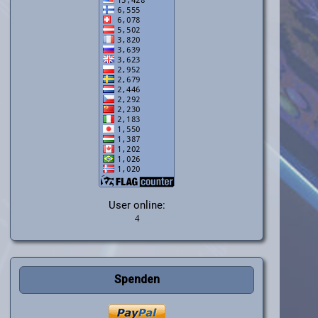
User online:
Spenden