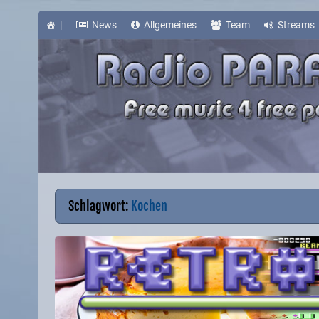
Skip
to
content
|
News
Allgemeines
Team
Streams
Schlagwort:
Kochen