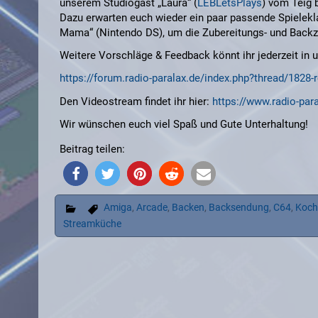
unserem Studiogast „Laura“ (
LEBLetsPlays
) vom Teig 
Dazu erwarten euch wieder ein paar passende Spielekl
Mama“ (Nintendo DS), um die Zubereitungs- und Backz
Weitere Vorschläge & Feedback könnt ihr jederzeit in 
https://forum.radio-paralax.de/index.php?thread/182
Den Videostream findet ihr hier:
https://www.radio-par
Wir wünschen euch viel Spaß und Gute Unterhaltung!
Beitrag teilen:
Amiga
,
Arcade
,
Backen
,
Backsendung
,
C64
,
Koch
Streamküche