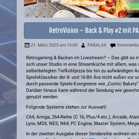
RetroVision – Back & Play #2 mit P
21. März 2025
um 19:00
PARALAX
Kommentar 
Retrogaming & Backen im Livestream? – Das gibt es in
sich unser Studio in eine Streamküche mit allem, was 
selbstbelegten Tiefkühlpizza bis hin zu aufwändigen A
Spieleklassiker der 8- und 16-Bit Ära nicht außen vor
durch passende Spiele-Evergreens wie „Comic Bakery“ 
Darüber hinaus kann während der Sendung wie gewohnt
genutzt werden.
Folgende Systeme stehen zur Auswahl:
C64, Amiga, 264-Reihe (C 16, Plus/4 etc.), Arcade, Ata
Lynx, MSX, NES, N64, PC Engine, Master System, Mega 
In der zweiten Ausgabe dieser Sendereihe widmen wir u