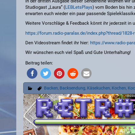
In der dritten Ausgabe dieser Sendereihe widmen wir 
Studiogast „Laura“ (
LEBLetsPlays
) vom Boden bis hin
erwarten euch wieder ein paar passende Spieleklassike
Weitere Vorschläge & Feedback könnt ihr jederzeit in 
https://forum.radio-paralax.de/index.php?thread/182
Den Videostream findet ihr hier:
https://www.radio-par
Wir wünschen euch viel Spaß und Gute Unterhaltung!
Beitrag teilen:
Backen
,
Backsendung
,
Käsekuchen
,
Kochen
,
Koc