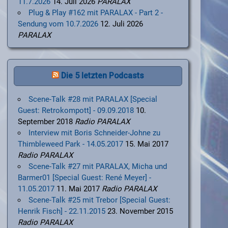
11.7.2026
14. Juli 2026
PARALAX
Plug & Play #162 mit PARALAX - Part 2 -
Sendung vom 10.7.2026
12. Juli 2026
PARALAX
Die 5 letzten Podcasts
Scene-Talk #28 mit PARALAX [Special
Guest: Retrokompott] - 09.09.2018
10.
September 2018
Radio PARALAX
Interview mit Boris Schneider-Johne zu
Thimbleweed Park - 14.05.2017
15. Mai 2017
Radio PARALAX
Scene-Talk #27 mit PARALAX, Micha und
Barmer01 [Special Guest: René Meyer] -
11.05.2017
11. Mai 2017
Radio PARALAX
Scene-Talk #25 mit Trebor [Special Guest:
Henrik Fisch] - 22.11.2015
23. November 2015
Radio PARALAX