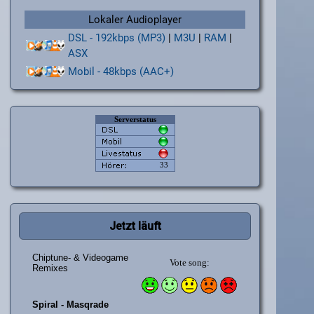
Lokaler Audioplayer
DSL - 192kbps (MP3)
|
M3U
|
RAM
|
ASX
Mobil - 48kbps (AAC+)
Jetzt läuft