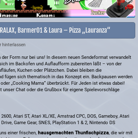
ARALAX, Barmer01 & Laura – Pizza „Lauranza“
hinterlassen
 der Form nur bei uns! In diesem neuen Sendeformat verwandelt
sich im Backofen und Auflaufform zubereiten läßt – von der
ufläufen, Kuchen oder Plätzchen. Dabei bleiben die
 und fügen sich thematisch in das Konzept ein. Backpausen werden
oder „Cooking Mama“ überbrückt. Für Jeden ist etwas dabei!
 unser Chat oder die Grußbox für eigene Spielevorschläge
ri 2600, Atari ST, Atari XL/XE, Amstrad CPC, DOS, Gameboy, Atari
Drive, Game Gear, SNES, PlayStation 1 & 2, Nintendo DS
ns einer frischen,
hausgemachten Thunfischpizza
, die wir mit