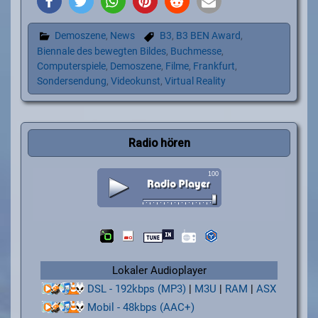
Demoszene
,
News
B3
,
B3 BEN Award
,
Biennale des bewegten Bildes
,
Buchmesse
,
Computerspiele
,
Demoszene
,
Filme
,
Frankfurt
,
Sondersendung
,
Videokunst
,
Virtual Reality
Radio hören
Lokaler Audioplayer
DSL - 192kbps (MP3)
|
M3U
|
RAM
|
ASX
Mobil - 48kbps (AAC+)