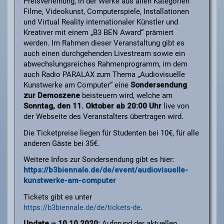
Preisverleihung, in der Werke aus allen Kategorien
Filme, Videokunst, Computerspiele, Installationen
und Virtual Reality internationaler Künstler und
Kreativer mit einem „B3 BEN Award“ prämiert
werden. Im Rahmen dieser Veranstaltung gibt es
auch einen durchgehenden Livestream sowie ein
abwechslungsreiches Rahmenprogramm, im dem
auch Radio PARALAX zum Thema „Audiovisuelle
Kunstwerke am Computer“ eine
Sondersendung
zur Demoszene
beisteuern wird, welche am
Sonntag, den 11. Oktober ab 20:00 Uhr
live von
der Webseite des Veranstalters übertragen wird.
Die Ticketpreise liegen für Studenten bei 10€, für alle
anderen Gäste bei 35€.
Weitere Infos zur Sondersendung gibt es hier:
https://b3biennale.de/de/event/audiovisuelle-
kunstwerke-am-computer
Tickets gibt es unter
https://b3biennale.de/de/tickets-de
​.
Update – 10.10.2020:
Aufgrund der aktuellen