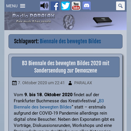
Skip
to
MENU
content
Schlagwort:
Biennale des bewegten Bildes
B3 Biennale des bewegten Bildes 2020 mit
Sondersendung zur Demoszene
7. Oktober 2020
um 22:41
PARALAX
Vom
9. bis 18. Oktober 2020
findet auf der
Frankfurter Buchmesse das Kreativfestival „
B3
Biennale des bewegten Bildes
“ statt – erstmals
aufgrund der COVID-19 Pandemie allerdings rein
digital ohne Besucher. Neben den Exponaten gibt es
Vorträge, Diskussionsrunden, Workshops und eine