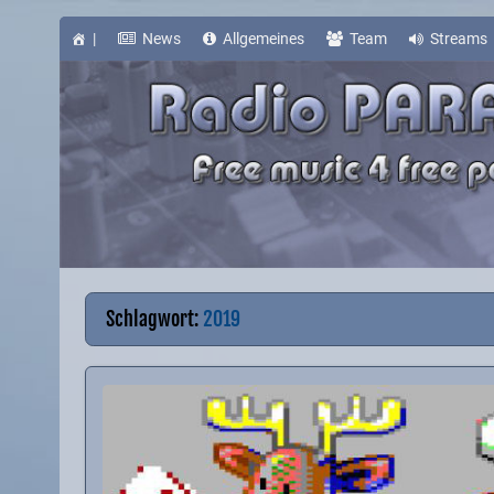
Skip
to
content
|
News
Allgemeines
Team
Streams
Schlagwort:
2019