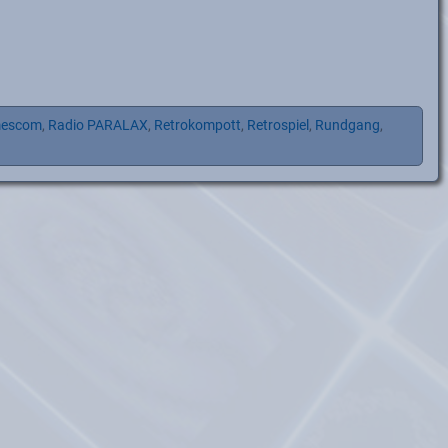
escom
,
Radio PARALAX
,
Retrokompott
,
Retrospiel
,
Rundgang
,