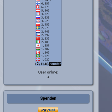
User online:
Spenden