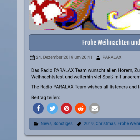
Frohe Weihnachten und
24. Dezember 2019
um 20:41
PARALAX
Das Radio PARALAX Team wünscht allen Hörern, Zus
Weihnachtsfest und weiterhin viel Spaß mit unsere
The Radio PARALAX Team wishes all listeners and f
Beitrag teilen:
News
,
Sonstiges
2019
,
Christmas
,
Frohe Weih