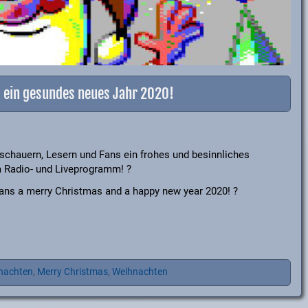
 ein gesundes neues Jahr 2020!
chauern, Lesern und Fans ein frohes und besinnliches
m Radio- und Liveprogramm!
?
ans a merry Christmas and a happy new year 2020!
?
nachten
,
Merry Christmas
,
Weihnachten