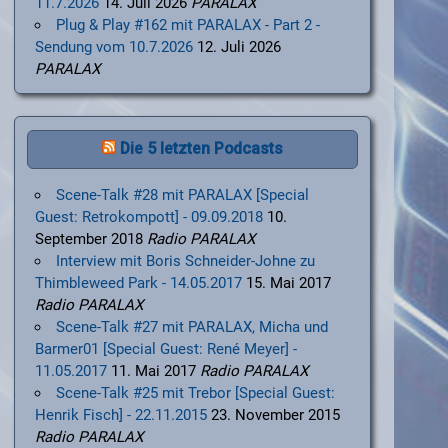
11.7.2026
14. Juli 2026
PARALAX
Plug & Play #162 mit PARALAX - Part 2 -
Sendung vom 10.7.2026
12. Juli 2026
PARALAX
Die 5 letzten Podcasts
Scene-Talk #28 mit PARALAX [Special
Guest: Retrokompott] - 09.09.2018
10.
September 2018
Radio PARALAX
Interview mit Boris Schneider-Johne zu
Thimbleweed Park - 14.05.2017
15. Mai 2017
Radio PARALAX
Scene-Talk #27 mit PARALAX, Micha und
Barmer01 [Special Guest: René Meyer] -
11.05.2017
11. Mai 2017
Radio PARALAX
Scene-Talk #25 mit Trebor [Special Guest:
Henrik Fisch] - 22.11.2015
23. November 2015
Radio PARALAX