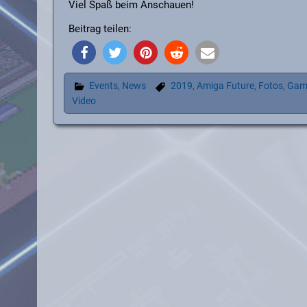
Viel Spaß beim Anschauen!
Beitrag teilen:
Events
,
News
2019
,
Amiga Future
,
Fotos
,
Gam
Video