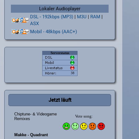
Lokaler Audioplayer
DSL - 192kbps (MP3)
|
M3U
|
RAM
|
ASX
Mobil - 48kbps (AAC+)
Jetzt läuft