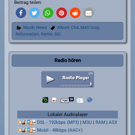
Beitrag teilen:
Musik
,
News
Album
,
C64
,
Matt Gray
,
Reformation
,
Remix
,
SID
Radio hören
Lokaler Audioplayer
DSL - 192kbps (MP3)
|
M3U
|
RAM
|
ASX
Mobil - 48kbps (AAC+)