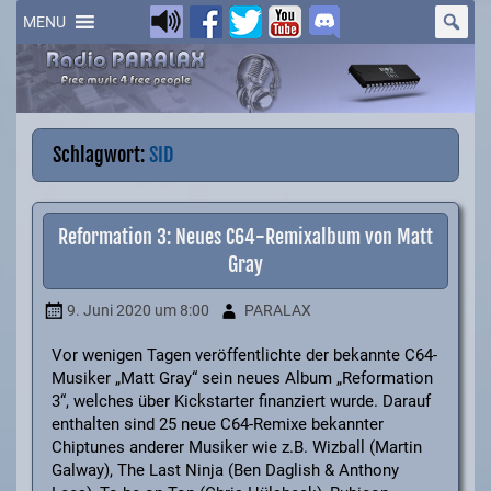
Skip
to
MENU
content
Schlagwort:
SID
Reformation 3: Neues C64-Remixalbum von Matt
Gray
9. Juni 2020
um 8:00
PARALAX
Vor wenigen Tagen veröffentlichte der bekannte C64-
Musiker „Matt Gray“ sein neues Album „Reformation
3“, welches über Kickstarter finanziert wurde. Darauf
enthalten sind 25 neue C64-Remixe bekannter
Chiptunes anderer Musiker wie z.B. Wizball (Martin
Galway), The Last Ninja (Ben Daglish & Anthony