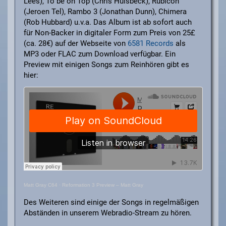
Lees), To be on Top (Chris Hülsbeck), Rubicon
(Jeroen Tel), Rambo 3 (Jonathan Dunn), Chimera
(Rob Hubbard) u.v.a. Das Album ist ab sofort auch
für Non-Backer in digitaler Form zum Preis von 25£
(ca. 28€) auf der Webseite von
6581 Records
als
MP3 oder FLAC zum Download verfügbar. Ein
Preview mit einigen Songs zum Reinhören gibt es
hier:
Matt Gray C64
·
Reformation 3 Preview – Matt Gray
Des Weiteren sind einige der Songs in regelmäßigen
Abständen in unserem Webradio-Stream zu hören.