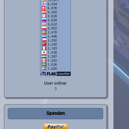
User online:
Spenden