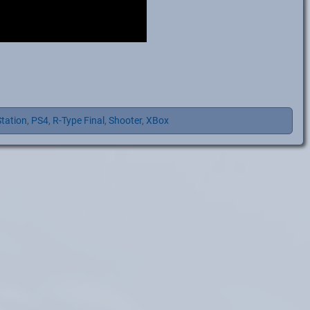
tation
,
PS4
,
R-Type Final
,
Shooter
,
XBox