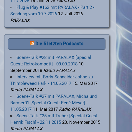
11.7.2026
14. Juli 2026
PARALAX
Plug & Play #162 mit PARALAX - Part 2 -
Sendung vom 10.7.2026
12. Juli 2026
PARALAX
Die 5 letzten Podcasts
Scene-Talk #28 mit PARALAX [Special
Guest: Retrokompott] - 09.09.2018
10.
September 2018
Radio PARALAX
Interview mit Boris Schneider-Johne zu
Thimbleweed Park - 14.05.2017
15. Mai 2017
Radio PARALAX
Scene-Talk #27 mit PARALAX, Micha und
Barmer01 [Special Guest: René Meyer] -
11.05.2017
11. Mai 2017
Radio PARALAX
Scene-Talk #25 mit Trebor [Special Guest:
Henrik Fisch] - 22.11.2015
23. November 2015
Radio PARALAX