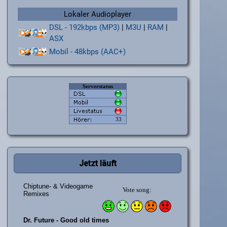
Lokaler Audioplayer
DSL - 192kbps (MP3)
|
M3U
|
RAM
|
ASX
Mobil - 48kbps (AAC+)
Jetzt läuft