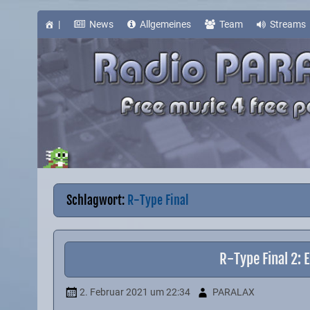
Skip
to
content
|
News
Allgemeines
Team
Streams
Schlagwort:
R-Type Final
R-Type Final 2: 
2. Februar 2021
um 22:34
PARALAX