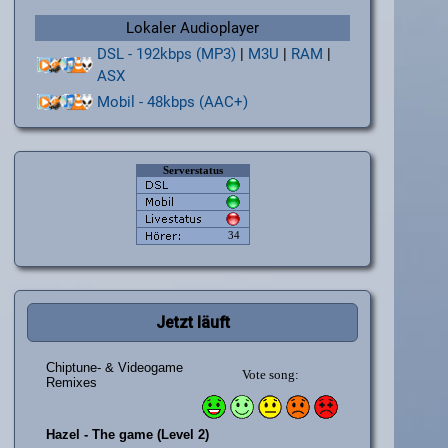
Lokaler Audioplayer
DSL - 192kbps (MP3)
|
M3U
|
RAM
|
ASX
Mobil - 48kbps (AAC+)
Jetzt läuft