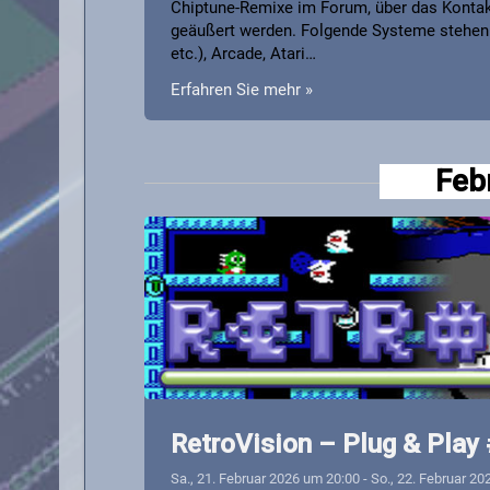
Chiptune-Remixe im Forum, über das Kontakt
geäußert werden. Folgende Systeme stehen 
etc.), Arcade, Atari…
Erfahren Sie mehr »
Feb
RetroVision – Plug & Play
Sa., 21. Februar 2026 um 20:00
-
So., 22. Februar 20