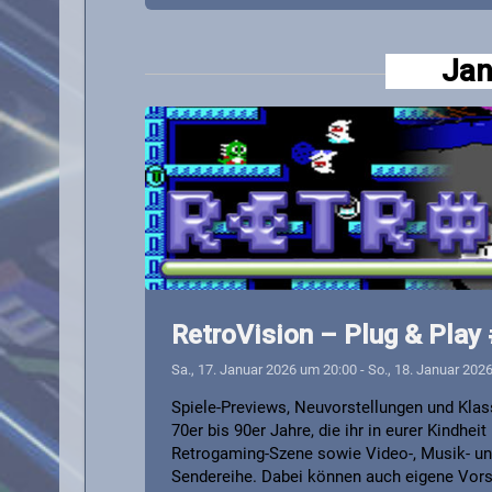
g
a
Jan
t
i
o
n
RetroVision – Plug & Pla
Sa., 17. Januar 2026 um 20:00
-
So., 18. Januar 202
Spiele-Previews, Neuvorstellungen und Klass
70er bis 90er Jahre, die ihr in eurer Kindhe
Retrogaming-Szene sowie Video-, Musik- und 
Sendereihe. Dabei können auch eigene Vors