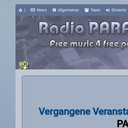
Skip
to
content
|
News
Allgemeines
Team
Streams
Vergangene Veranst
P