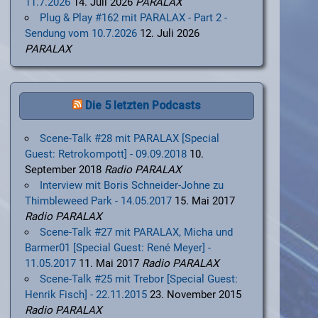
11.7.2026
14. Juli 2026
PARALAX
Plug & Play #162 mit PARALAX - Part 2 -
Sendung vom 10.7.2026
12. Juli 2026
PARALAX
Die 5 letzten Podcasts
Scene-Talk #28 mit PARALAX [Special
Guest: Retrokompott] - 09.09.2018
10.
September 2018
Radio PARALAX
Interview mit Boris Schneider-Johne zu
Thimbleweed Park - 14.05.2017
15. Mai 2017
Radio PARALAX
Scene-Talk #27 mit PARALAX, Micha und
Barmer01 [Special Guest: René Meyer] -
11.05.2017
11. Mai 2017
Radio PARALAX
Scene-Talk #25 mit Trebor [Special Guest:
Henrik Fisch] - 22.11.2015
23. November 2015
Radio PARALAX