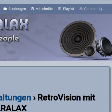
Sendungen
Mitschnitte
Playlist
Community
altungen
› RetroVision mit
ARALAX