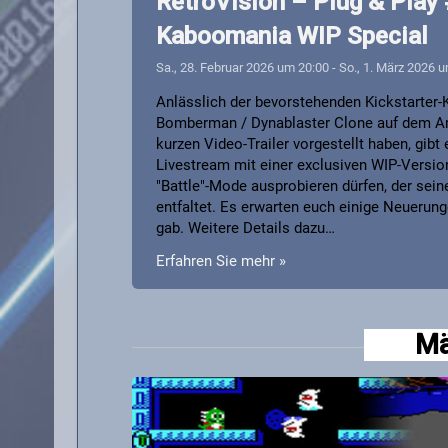
RetroVision – Plug & Play
Kaboomania WIP Special
Sa., 28. Februar 2026 um 20:00
-
So., 1. März 2026 
Anlässlich der bevorstehenden Kickstarter
Bomberman / Dynablaster Clone auf dem Ami
kurzen Video-Trailer vorgestellt haben, gibt
Livestream mit einer exclusiven WIP-Versio
"Battle"-Mode ausprobieren dürfen, der seine
entfaltet. Es erwarten euch einige Neuerung
gab. Weitere Details dazu…
Erfahren Sie mehr »
Mä