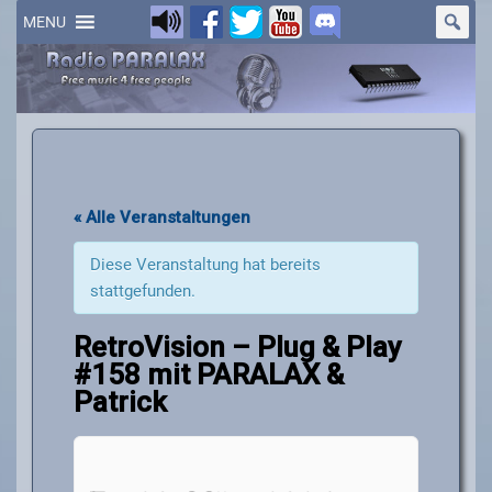
Skip
to
MENU
content
« Alle Veranstaltungen
Diese Veranstaltung hat bereits
stattgefunden.
RetroVision – Plug & Play
#158 mit PARALAX &
Patrick