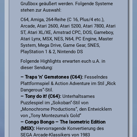
Grußbox geäußert werden. Folgende Systeme
stehen zur Auswahl:
C64, Amiga, 264-Reihe (C 16, Plus/4 etc.),
Arcade, Atari 2600, Atari 5200, Atari 7800, Atari
ST, Atari XL/XE, Amstrad CPC, DOS, Gameboy,
Atari Lynx, MSX, NES, N64, PC Engine, Master
System, Mega Drive, Game Gear, SNES,
PlayStation 1 & 2, Nintendo DS
Folgende Highlights erwarten euch u.A. in
dieser Sendung:
– Traps ’n‘ Gemstones (C64):
Fesselndes
Plattformspiel & Action Adventure im Stil „Rick
Dangerous“-Stil.
– Tony do it! (C64):
Unterhaltsames
Puzzlespiel im „Sokoban“-Stil von
„Monochrome Productions“, den Entwicklern
von „Tony Montezuma’s Gold“
– Congo Bongo – The Isometric Edition
(MSX):
Hervorragende Konvertierung des
SEGA Arcade-Klassikers von 1983