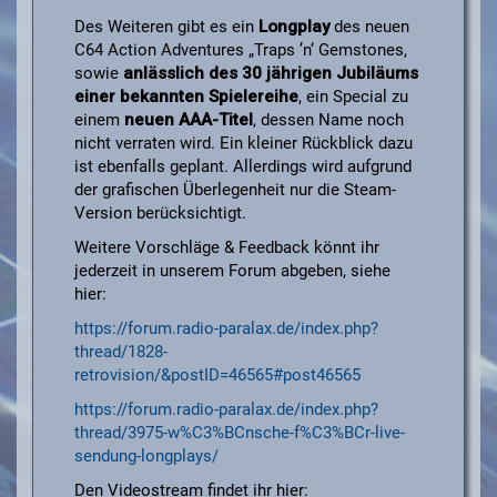
Des Weiteren gibt es ein
Longplay
des neuen
C64 Action Adventures „Traps ’n‘ Gemstones,
sowie
anlässlich des 30 jährigen Jubiläums
einer bekannten Spielereihe
, ein Special zu
einem
neuen AAA-Titel
, dessen Name noch
nicht verraten wird. Ein kleiner Rückblick dazu
ist ebenfalls geplant. Allerdings wird aufgrund
der grafischen Überlegenheit nur die Steam-
Version berücksichtigt.
Weitere Vorschläge & Feedback könnt ihr
jederzeit in unserem Forum abgeben, siehe
hier:
https://forum.radio-paralax.de/index.php?
thread/1828-
retrovision/&postID=46565#post46565
https://forum.radio-paralax.de/index.php?
thread/3975-w%C3%BCnsche-f%C3%BCr-live-
sendung-longplays/
Den Videostream findet ihr hier: