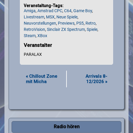
Veranstaltung-Tags:
Amiga
,
Amstrad CPC
,
C64
,
Game Boy
,
Livestream
,
MSX
,
Neue Spiele
,
Neuvorstellungen
,
Previews
,
PS5
,
Retro
,
RetroVision
,
Sinclair ZX Spectrum
,
Spiele
,
Steam
,
XBox
Veranstalter
PARALAX
«
Chillout Zone
Arrivals 8-
mit Micha
12/2026
»
Radio hören