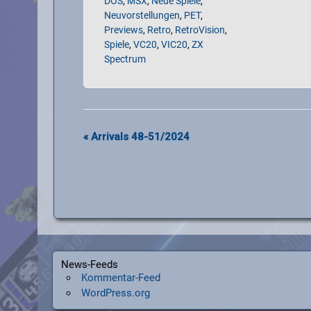
DOS
,
MSX
,
Neue Spiele
,
Neuvorstellungen
,
PET
,
Previews
,
Retro
,
RetroVision
,
Spiele
,
VC20
,
VIC20
,
ZX
Spectrum
«
Arrivals 48-51/2024
News-Feeds
Kommentar-Feed
WordPress.org