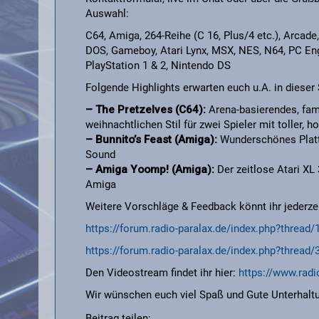
Auswahl:
C64, Amiga, 264-Reihe (C 16, Plus/4 etc.), Arcade,
DOS, Gameboy, Atari Lynx, MSX, NES, N64, PC En
PlayStation 1 & 2, Nintendo DS
Folgende Highlights erwarten euch u.A. in dieser
– The Pretzelves (C64):
Arena-basierendes, fami
weihnachtlichen Stil für zwei Spieler mit toller, 
– Bunnito’s Feast (Amiga):
Wunderschönes Platt
Sound
– Amiga Yoomp! (Amiga):
Der zeitlose Atari XL
Amiga
Weitere Vorschläge & Feedback könnt ihr jederze
https://forum.radio-paralax.de/index.php?threa
https://forum.radio-paralax.de/index.php?thre
Den Videostream findet ihr hier:
https://www.radi
Wir wünschen euch viel Spaß und Gute Unterhalt
Beitrag teilen: