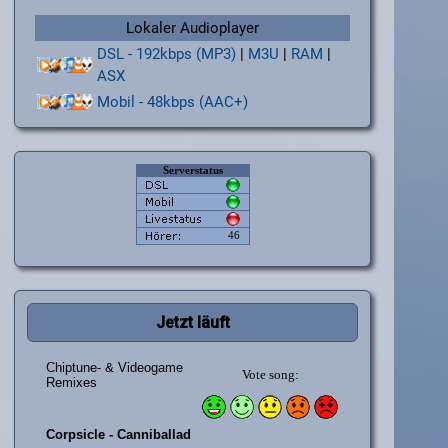
Lokaler Audioplayer
DSL - 192kbps (MP3)
|
M3U
|
RAM
|
ASX
Mobil - 48kbps (AAC+)
Jetzt läuft