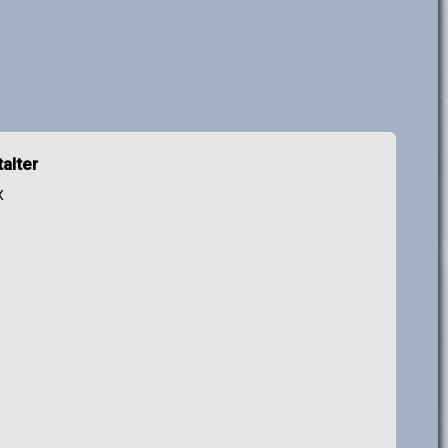
alter
X