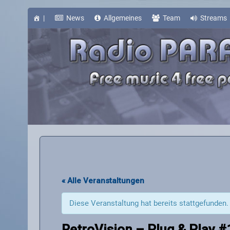
Skip
to
content
|
News
Allgemeines
Team
Streams
« Alle Veranstaltungen
Diese Veranstaltung hat bereits stattgefunden.
RetroVision – Plug & Play 