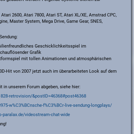
 Atari 2600, Atari 7800, Atari ST, Atari XL/XE, Amstrad CPC,
gine, Master System, Mega Drive, Game Gear, SNES,
 Sendung:
lienfreundliches Geschicklichkeitsspiel im
hochauflösender Grafik
formspiel mit tollen Animationen und atmosphärischen
 3D-Hit von 2007 jetzt auch im überarbeiteten Look auf dem
it in unserem Forum abgeben, siehe hier:
d/1828-retrovision/&postID=46368#post46368
ad/3975-w%C3%BCnsche-f%C3%BCr-live-sendung-longplays/
o-paralax.de/videostream-chat-wide
ung!