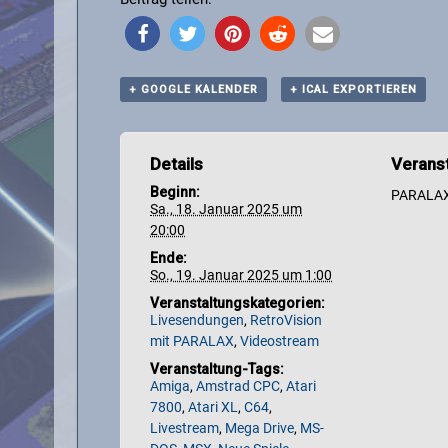
+ GOOGLE KALENDER
+ ICAL EXPORTIEREN
Details
Veranst
Beginn:
PARALA
Sa., 18. Januar 2025 um
20:00
Ende:
So., 19. Januar 2025 um 1:00
Veranstaltungskategorien:
Livesendungen
,
RetroVision
mit PARALAX
,
Videostream
Veranstaltung-Tags:
Amiga
,
Amstrad CPC
,
Atari
7800
,
Atari XL
,
C64
,
Livestream
,
Mega Drive
,
MS-